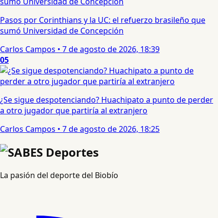
Pasos por Corinthians y la UC: el refuerzo brasileño que
sumó Universidad de Concepción
Carlos Campos
•
7 de agosto de 2026, 18:39
05
¿Se sigue despotenciando? Huachipato a punto de perder
a otro jugador que partiría al extranjero
Carlos Campos
•
7 de agosto de 2026, 18:25
La pasión del deporte del Biobío