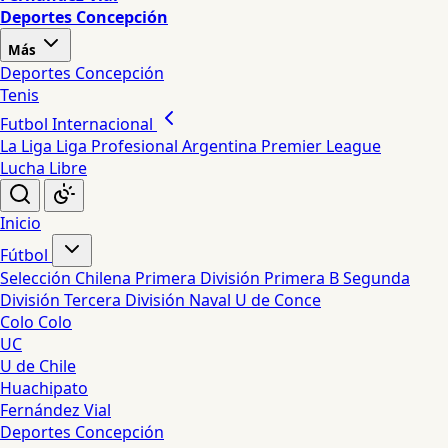
Deportes Concepción
Más
Deportes Concepción
Tenis
Futbol Internacional
La Liga
Liga Profesional Argentina
Premier League
Lucha Libre
Inicio
Fútbol
Selección Chilena
Primera División
Primera B
Segunda
División
Tercera División
Naval
U de Conce
Colo Colo
UC
U de Chile
Huachipato
Fernández Vial
Deportes Concepción