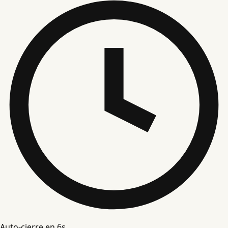
Auto-cierre en
5
s