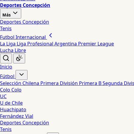
Deportes Concepción
Más
Deportes Concepción
Tenis
Futbol Internacional
La Liga
Liga Profesional Argentina
Premier League
Lucha Libre
Inicio
Fútbol
Selección Chilena
Primera División
Primera B
Segunda Divi
Colo Colo
UC
U de Chile
Huachipato
Fernández Vial
Deportes Concepción
Tenis