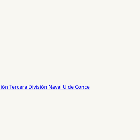
sión
Tercera División
Naval
U de Conce