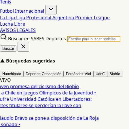
Tenis
Futbol Internacional
La Liga
Liga Profesional Argentina
Premier League
Lucha Libre
AVISOS LEGALES
Buscar en SABES Deportes
Buscar
▲
Búsquedas sugeridas
Huachipato
Deportes Concepción
Fernández Vial
UdeC
Biobío
VIVO
oven promesa del ciclismo del Biobío
a Chile en Juegos Olímpicos de la Juventud •
ufre Universidad Católica en Libertadores:
es titulares se perderían la llave con
laudio Bravo se pone a disposición de La Roja
 soñado •