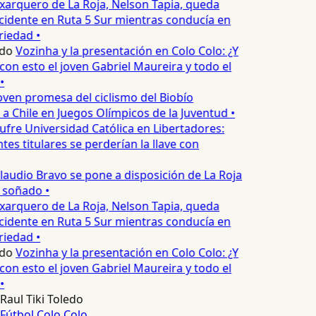
xarquero de La Roja, Nelson Tapia, queda
cidente en Ruta 5 Sur mientras conducía en
iedad •
do
Vozinha y la presentación en Colo Colo: ¿Y
n esto el joven Gabriel Maureira y todo el
•
oven promesa del ciclismo del Biobío
a Chile en Juegos Olímpicos de la Juventud •
ufre Universidad Católica en Libertadores:
es titulares se perderían la llave con
laudio Bravo se pone a disposición de La Roja
 soñado •
xarquero de La Roja, Nelson Tapia, queda
cidente en Ruta 5 Sur mientras conducía en
iedad •
do
Vozinha y la presentación en Colo Colo: ¿Y
n esto el joven Gabriel Maureira y todo el
•
Raul Tiki Toledo
Fútbol
Colo Colo