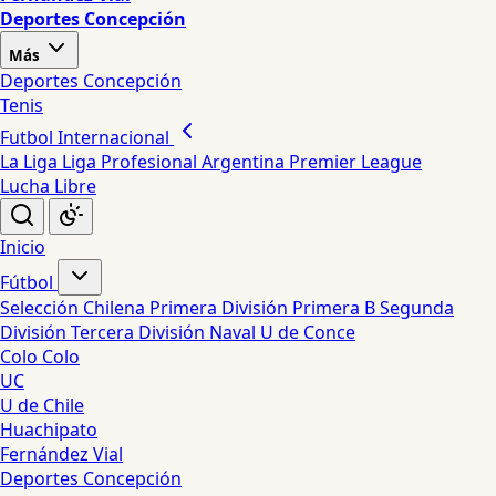
Deportes Concepción
Más
Deportes Concepción
Tenis
Futbol Internacional
La Liga
Liga Profesional Argentina
Premier League
Lucha Libre
Inicio
Fútbol
Selección Chilena
Primera División
Primera B
Segunda
División
Tercera División
Naval
U de Conce
Colo Colo
UC
U de Chile
Huachipato
Fernández Vial
Deportes Concepción