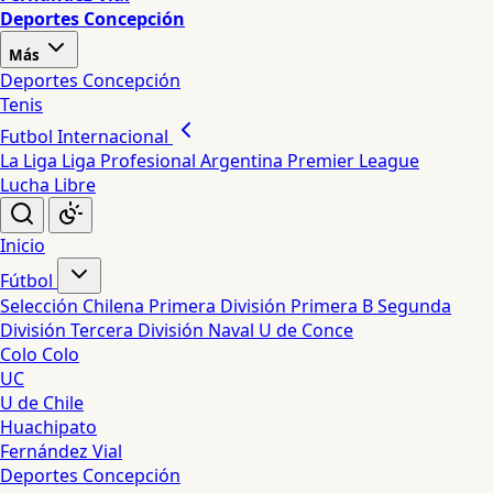
Deportes Concepción
Más
Deportes Concepción
Tenis
Futbol Internacional
La Liga
Liga Profesional Argentina
Premier League
Lucha Libre
Inicio
Fútbol
Selección Chilena
Primera División
Primera B
Segunda
División
Tercera División
Naval
U de Conce
Colo Colo
UC
U de Chile
Huachipato
Fernández Vial
Deportes Concepción