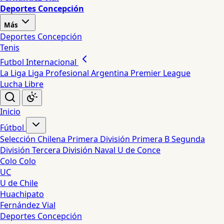
Deportes Concepción
Más
Deportes Concepción
Tenis
Futbol Internacional
La Liga
Liga Profesional Argentina
Premier League
Lucha Libre
Inicio
Fútbol
Selección Chilena
Primera División
Primera B
Segunda
División
Tercera División
Naval
U de Conce
Colo Colo
UC
U de Chile
Huachipato
Fernández Vial
Deportes Concepción