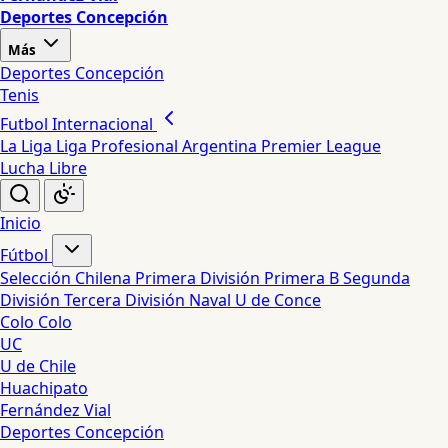
Deportes Concepción
Más
Deportes Concepción
Tenis
Futbol Internacional
La Liga
Liga Profesional Argentina
Premier League
Lucha Libre
Inicio
Fútbol
Selección Chilena
Primera División
Primera B
Segunda
División
Tercera División
Naval
U de Conce
Colo Colo
UC
U de Chile
Huachipato
Fernández Vial
Deportes Concepción