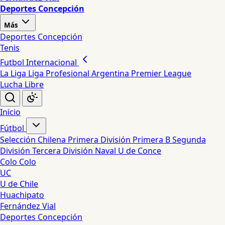
Deportes Concepción
Más
Deportes Concepción
Tenis
Futbol Internacional
La Liga
Liga Profesional Argentina
Premier League
Lucha Libre
Inicio
Fútbol
Selección Chilena
Primera División
Primera B
Segunda
División
Tercera División
Naval
U de Conce
Colo Colo
UC
U de Chile
Huachipato
Fernández Vial
Deportes Concepción