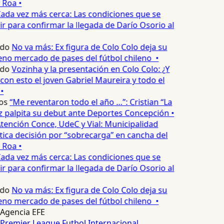
 Roa •
ada vez más cerca: Las condiciones que se
 para confirmar la llegada de Darío Osorio al
edo
No va más: Ex figura de Colo Colo deja su
eno mercado de pases del fútbol chileno •
edo
Vozinha y la presentación en Colo Colo: ¿Y
n esto el joven Gabriel Maureira y todo el
•
os
“Me reventaron todo el año …”: Cristian “La
palpita su debut ante Deportes Concepción •
tención Conce, UdeC y Vial: Municipalidad
ica decisión por “sobrecarga” en cancha del
 Roa •
ada vez más cerca: Las condiciones que se
 para confirmar la llegada de Darío Osorio al
edo
No va más: Ex figura de Colo Colo deja su
eno mercado de pases del fútbol chileno •
Agencia EFE
Premier League
Futbol Internacional