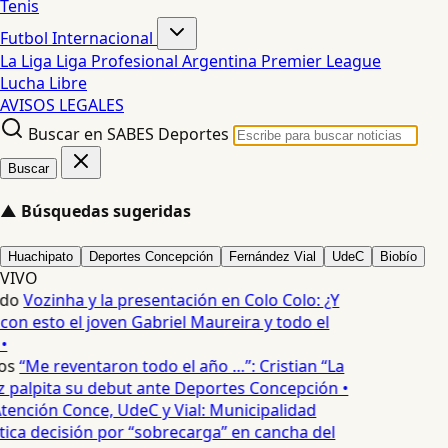
Tenis
Futbol Internacional
La Liga
Liga Profesional Argentina
Premier League
Lucha Libre
AVISOS LEGALES
Buscar en SABES Deportes
Buscar
▲
Búsquedas sugeridas
Huachipato
Deportes Concepción
Fernández Vial
UdeC
Biobío
VIVO
edo
Vozinha y la presentación en Colo Colo: ¿Y
n esto el joven Gabriel Maureira y todo el
•
os
“Me reventaron todo el año …”: Cristian “La
palpita su debut ante Deportes Concepción •
tención Conce, UdeC y Vial: Municipalidad
ica decisión por “sobrecarga” en cancha del