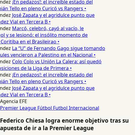
ndez
¡En pedazos!: el increíble estado del
án Tello en pleno Curicó vs Rangers •
ndez
José Zapata y el agridulce punto que
ez Vial en Tercera B •
ndez
Marcó, celebró, cayó al vacío, le
ol y se lesionó: el insólito momento de
Coritiba en el Brasileirao •
ndez
La “U” de Fernando Gago sigue tomando
ules vencieron a Palestino en el Nacional •
ndez
Colo Colo vs Unión La Calera: así quedó
osiciones de la Liga de Primera •
ndez
¡En pedazos!: el increíble estado del
án Tello en pleno Curicó vs Rangers •
ndez
José Zapata y el agridulce punto que
ez Vial en Tercera B •
Agencia EFE
Premier League
Fútbol
Futbol Internacional
Federico Chiesa logra enorme objetivo tras su
apuesta de ir a la Premier League