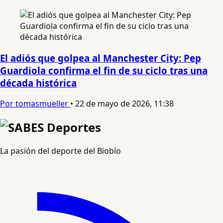
El adiós que golpea al Manchester City: Pep
Guardiola confirma el fin de su ciclo tras una
década histórica
Por tomasmueller
•
22 de mayo de 2026, 11:38
La pasión del deporte del Biobío