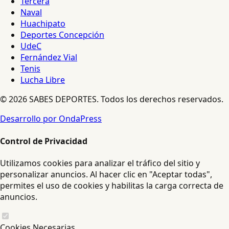
Tercera
Naval
Huachipato
Deportes Concepción
UdeC
Fernández Vial
Tenis
Lucha Libre
© 2026 SABES DEPORTES. Todos los derechos reservados.
Desarrollo por OndaPress
Control de Privacidad
Utilizamos cookies para analizar el tráfico del sitio y
personalizar anuncios. Al hacer clic en "Aceptar todas",
permites el uso de cookies y habilitas la carga correcta de
anuncios.
Cookies Necesarias