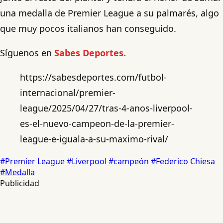
una medalla de Premier League a su palmarés, algo
que muy pocos italianos han conseguido.
Síguenos en
Sabes Deportes.
https://sabesdeportes.com/futbol-
internacional/premier-
league/2025/04/27/tras-4-anos-liverpool-
es-el-nuevo-campeon-de-la-premier-
league-e-iguala-a-su-maximo-rival/
#Premier League
#Liverpool
#campeón
#Federico Chiesa
#Medalla
Publicidad