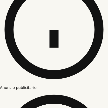
Anuncio publicitario