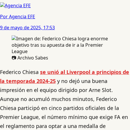
Por Agencia EFE
9 de mayo de 2025, 17:53
📷 Archivo Sabes
Federico Chiesa
se unió al Liverpool a principios de
la temporada 2024-25
y no dejó una buena
impresión en el equipo dirigido por Arne Slot.
Aunque no acumuló muchos minutos, Federico
Chiesa participó en cinco partidos oficiales de la
Premier League, el número mínimo que exige FA en
el reglamento para optar a una medalla de