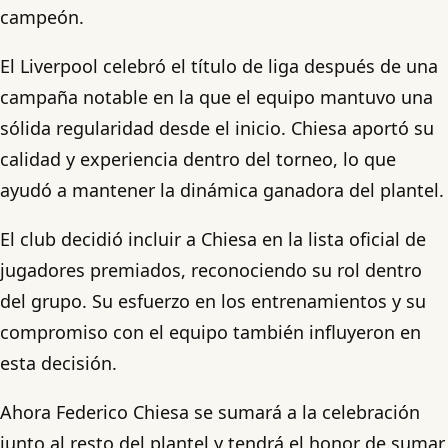
campeón.
El Liverpool celebró el título de liga después de una
campaña notable en la que el equipo mantuvo una
sólida regularidad desde el inicio. Chiesa aportó su
calidad y experiencia dentro del torneo, lo que
ayudó a mantener la dinámica ganadora del plantel.
El club decidió incluir a Chiesa en la lista oficial de
jugadores premiados, reconociendo su rol dentro
del grupo. Su esfuerzo en los entrenamientos y su
compromiso con el equipo también influyeron en
esta decisión.
Ahora Federico Chiesa se sumará a la celebración
junto al resto del plantel y tendrá el honor de sumar