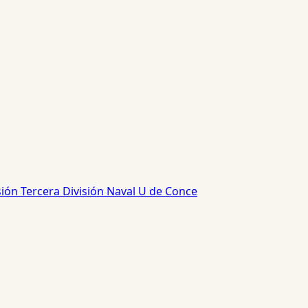
sión
Tercera División
Naval
U de Conce