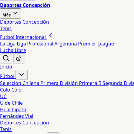
Deportes Concepción
Más
Deportes Concepción
Tenis
Futbol Internacional
La Liga
Liga Profesional Argentina
Premier League
Lucha Libre
Inicio
Fútbol
Selección Chilena
Primera División
Primera B
Segunda Divi
Colo Colo
UC
U de Chile
Huachipato
Fernández Vial
Deportes Concepción
Tenis