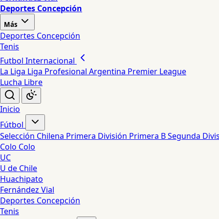
Deportes Concepción
Más
Deportes Concepción
Tenis
Futbol Internacional
La Liga
Liga Profesional Argentina
Premier League
Lucha Libre
Inicio
Fútbol
Selección Chilena
Primera División
Primera B
Segunda Divi
Colo Colo
UC
U de Chile
Huachipato
Fernández Vial
Deportes Concepción
Tenis