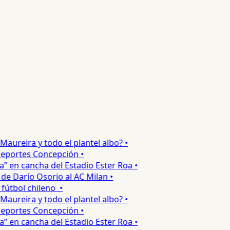
reira y todo el plantel albo? •
portes Concepción •
en cancha del Estadio Ester Roa •
 Darío Osorio al AC Milan •
tbol chileno •
reira y todo el plantel albo? •
portes Concepción •
en cancha del Estadio Ester Roa •