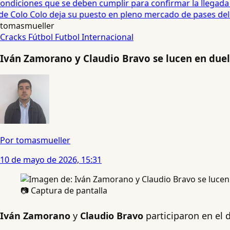
diciones que se deben cumplir para confirmar la llegada de
 Colo Colo deja su puesto en pleno mercado de pases del fú
tomasmueller
Cracks
Fútbol
Futbol Internacional
Iván Zamorano y Claudio Bravo se lucen en duel
Por tomasmueller
10 de mayo de 2026, 15:31
📷 Captura de pantalla
Iván Zamorano
y
Claudio Bravo
participaron en el 