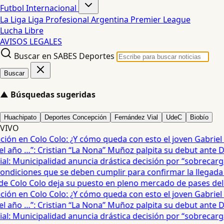
Futbol Internacional
La Liga
Liga Profesional Argentina
Premier League
Lucha Libre
AVISOS LEGALES
Buscar en SABES Deportes
Buscar
▲
Búsquedas sugeridas
Huachipato
Deportes Concepción
Fernández Vial
UdeC
Biobío
VIVO
ón en Colo Colo: ¿Y cómo queda con esto el joven Gabriel Mau
año …”: Cristian “La Nona” Muñoz palpita su debut ante De
: Municipalidad anuncia drástica decisión por “sobrecarga” 
diciones que se deben cumplir para confirmar la llegada de
 Colo Colo deja su puesto en pleno mercado de pases del fú
ón en Colo Colo: ¿Y cómo queda con esto el joven Gabriel Mau
año …”: Cristian “La Nona” Muñoz palpita su debut ante De
: Municipalidad anuncia drástica decisión por “sobrecarga” 