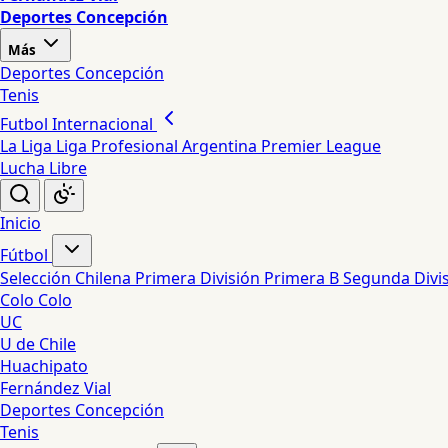
Deportes Concepción
Más
Deportes Concepción
Tenis
Futbol Internacional
La Liga
Liga Profesional Argentina
Premier League
Lucha Libre
Inicio
Fútbol
Selección Chilena
Primera División
Primera B
Segunda Divi
Colo Colo
UC
U de Chile
Huachipato
Fernández Vial
Deportes Concepción
Tenis