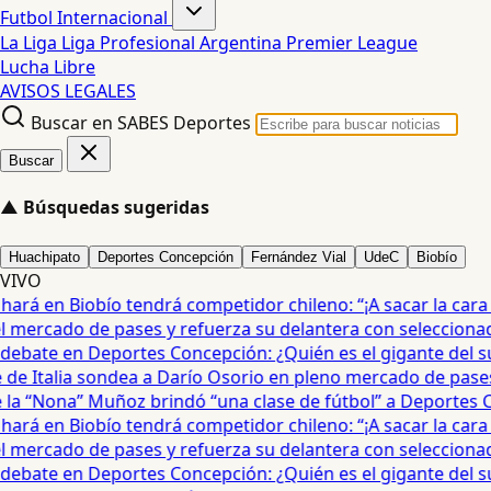
Futbol Internacional
La Liga
Liga Profesional Argentina
Premier League
Lucha Libre
AVISOS LEGALES
Buscar en SABES Deportes
Buscar
▲
Búsquedas sugeridas
Huachipato
Deportes Concepción
Fernández Vial
UdeC
Biobío
VIVO
rá en Biobío tendrá competidor chileno: “¡A sacar la cara por
mercado de pases y refuerza su delantera con seleccionado
debate en Deportes Concepción: ¿Quién es el gigante del sur?
e Italia sondea a Darío Osorio en pleno mercado de pases •
a “Nona” Muñoz brindó “una clase de fútbol” a Deportes Co
rá en Biobío tendrá competidor chileno: “¡A sacar la cara por
mercado de pases y refuerza su delantera con seleccionado
debate en Deportes Concepción: ¿Quién es el gigante del sur?