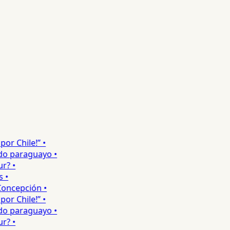
 Chile!” •
 paraguayo •
 •
ncepción •
 Chile!” •
 paraguayo •
 •