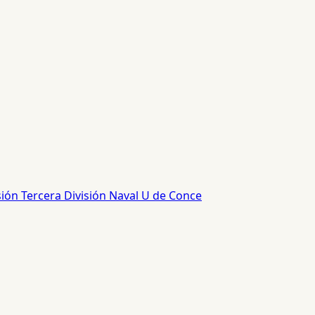
sión
Tercera División
Naval
U de Conce