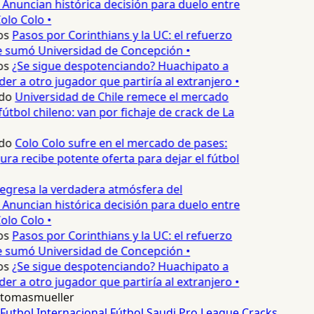
 Anuncian histórica decisión para duelo entre
olo Colo •
os
Pasos por Corinthians y la UC: el refuerzo
e sumó Universidad de Concepción •
os
¿Se sigue despotenciando? Huachipato a
r a otro jugador que partiría al extranjero •
do
Universidad de Chile remece el mercado
útbol chileno: van por fichaje de crack de La
do
Colo Colo sufre en el mercado de pases:
ra recibe potente oferta para dejar el fútbol
egresa la verdadera atmósfera del
 Anuncian histórica decisión para duelo entre
olo Colo •
os
Pasos por Corinthians y la UC: el refuerzo
e sumó Universidad de Concepción •
os
¿Se sigue despotenciando? Huachipato a
r a otro jugador que partiría al extranjero •
tomasmueller
Futbol Internacional
Fútbol
Saudi Pro League
Cracks