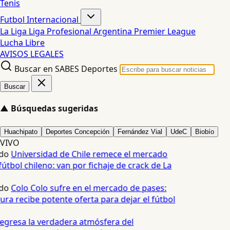
Tenis
Futbol Internacional
La Liga
Liga Profesional Argentina
Premier League
Lucha Libre
AVISOS LEGALES
Buscar en SABES Deportes
Buscar
▲
Búsquedas sugeridas
Huachipato
Deportes Concepción
Fernández Vial
UdeC
Biobío
VIVO
do
Universidad de Chile remece el mercado
útbol chileno: van por fichaje de crack de La
do
Colo Colo sufre en el mercado de pases:
ra recibe potente oferta para dejar el fútbol
egresa la verdadera atmósfera del