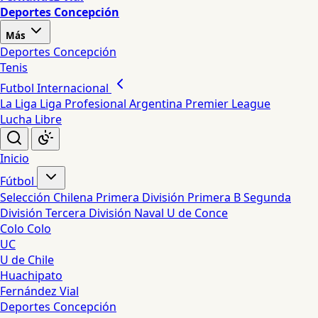
Deportes Concepción
Más
Deportes Concepción
Tenis
Futbol Internacional
La Liga
Liga Profesional Argentina
Premier League
Lucha Libre
Inicio
Fútbol
Selección Chilena
Primera División
Primera B
Segunda
División
Tercera División
Naval
U de Conce
Colo Colo
UC
U de Chile
Huachipato
Fernández Vial
Deportes Concepción