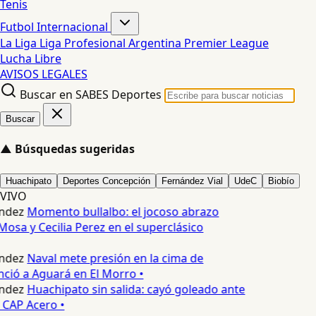
Tenis
Futbol Internacional
La Liga
Liga Profesional Argentina
Premier League
Lucha Libre
AVISOS LEGALES
Buscar en SABES Deportes
Buscar
▲
Búsquedas sugeridas
Huachipato
Deportes Concepción
Fernández Vial
UdeC
Biobío
VIVO
ndez
Momento bullalbo: el jocoso abrazo
Mosa y Cecilia Perez en el superclásico
ndez
Naval mete presión en la cima de
nció a Aguará en El Morro •
ndez
Huachipato sin salida: cayó goleado ante
 CAP Acero •