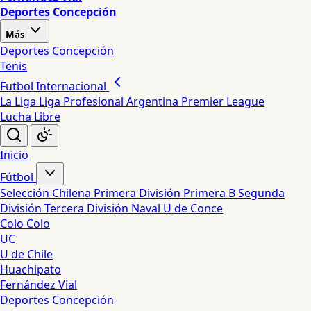
Deportes Concepción
Más
Deportes Concepción
Tenis
Futbol Internacional
La Liga
Liga Profesional Argentina
Premier League
Lucha Libre
Inicio
Fútbol
Selección Chilena
Primera División
Primera B
Segunda
División
Tercera División
Naval
U de Conce
Colo Colo
UC
U de Chile
Huachipato
Fernández Vial
Deportes Concepción