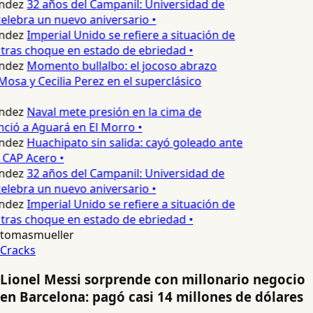
ndez
32 años del Campanil: Universidad de
lebra un nuevo aniversario •
ndez
Imperial Unido se refiere a situación de
tras choque en estado de ebriedad •
ndez
Momento bullalbo: el jocoso abrazo
Mosa y Cecilia Perez en el superclásico
ndez
Naval mete presión en la cima de
nció a Aguará en El Morro •
ndez
Huachipato sin salida: cayó goleado ante
 CAP Acero •
ndez
32 años del Campanil: Universidad de
lebra un nuevo aniversario •
ndez
Imperial Unido se refiere a situación de
tras choque en estado de ebriedad •
tomasmueller
Cracks
Lionel Messi sorprende con millonario negocio
en Barcelona: pagó casi 14 millones de dólares