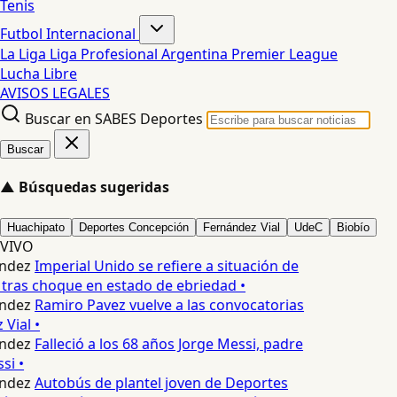
Tenis
Futbol Internacional
La Liga
Liga Profesional Argentina
Premier League
Lucha Libre
AVISOS LEGALES
Buscar en SABES Deportes
Buscar
▲
Búsquedas sugeridas
Huachipato
Deportes Concepción
Fernández Vial
UdeC
Biobío
VIVO
ndez
Imperial Unido se refiere a situación de
tras choque en estado de ebriedad •
ndez
Ramiro Pavez vuelve a las convocatorias
Vial •
ndez
Falleció a los 68 años Jorge Messi, padre
si •
ndez
Autobús de plantel joven de Deportes