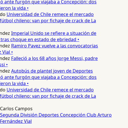
 ante furgón que viajaba a Concepción: dos
eron la vida •
edo
Universidad de Chile remece el mercado
fútbol chileno: van por fichaje de crack de La
ndez
Imperial Unido se refiere a situación de
tras choque en estado de ebriedad •
ndez
Ramiro Pavez vuelve a las convocatorias
Vial •
ndez
Falleció a los 68 años Jorge Messi, padre
si •
ndez
Autobús de plantel joven de Deportes
 ante furgón que viajaba a Concepción: dos
eron la vida •
edo
Universidad de Chile remece el mercado
fútbol chileno: van por fichaje de crack de La
Carlos Campos
Segunda División
Deportes Concepción
Club Arturo
Fernández Vial