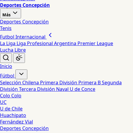
Deportes Concepción
Más
Deportes Concepción
Tenis
Futbol Internacional
La Liga
Liga Profesional Argentina
Premier League
Lucha Libre
Inicio
Fútbol
Selección Chilena
Primera División
Primera B
Segunda
División
Tercera División
Naval
U de Conce
Colo Colo
UC
U de Chile
Huachipato
Fernández Vial
Deportes Concepción