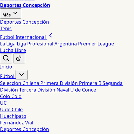
Deportes Concepción
Más
Deportes Concepción
Tenis
Futbol Internacional
La Liga
Liga Profesional Argentina
Premier League
Lucha Libre
Inicio
Fútbol
Selección Chilena
Primera División
Primera B
Segunda
División
Tercera División
Naval
U de Conce
Colo Colo
UC
U de Chile
Huachipato
Fernández Vial
Deportes Concepción