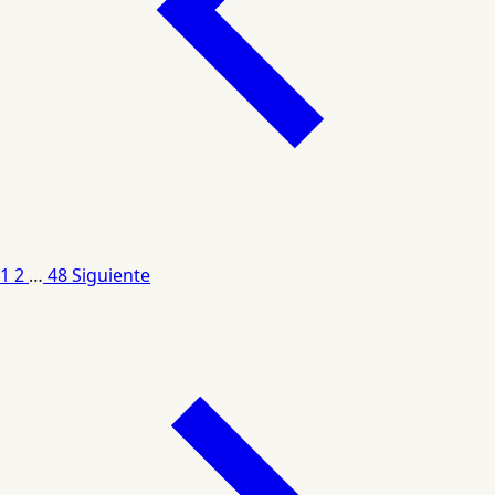
1
2
…
48
Siguiente