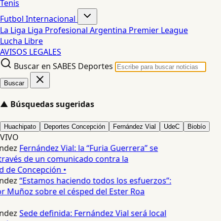
Tenis
Futbol Internacional
La Liga
Liga Profesional Argentina
Premier League
Lucha Libre
AVISOS LEGALES
Buscar en SABES Deportes
Buscar
▲
Búsquedas sugeridas
Huachipato
Deportes Concepción
Fernández Vial
UdeC
Biobío
VIVO
ndez
Fernández Vial: la “Furia Guerrera” se
través de un comunicado contra la
d de Concepción •
ndez
“Estamos haciendo todos los esfuerzos”:
r Muñoz sobre el césped del Ester Roa
ndez
Sede definida: Fernández Vial será local