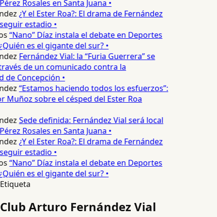
Pérez Rosales en Santa Juana •
ndez
¿Y el Ester Roa?: El drama de Fernández
seguir estadio •
os
“Nano” Díaz instala el debate en Deportes
Quién es el gigante del sur? •
ndez
Fernández Vial: la “Furia Guerrera” se
través de un comunicado contra la
d de Concepción •
ndez
“Estamos haciendo todos los esfuerzos”:
r Muñoz sobre el césped del Ester Roa
ndez
Sede definida: Fernández Vial será local
Pérez Rosales en Santa Juana •
ndez
¿Y el Ester Roa?: El drama de Fernández
seguir estadio •
os
“Nano” Díaz instala el debate en Deportes
Quién es el gigante del sur? •
Etiqueta
Club Arturo Fernández Vial