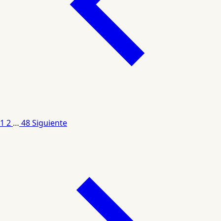
1
2
…
48
Siguiente