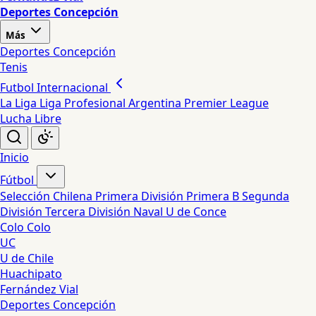
Deportes Concepción
Más
Deportes Concepción
Tenis
Futbol Internacional
La Liga
Liga Profesional Argentina
Premier League
Lucha Libre
Inicio
Fútbol
Selección Chilena
Primera División
Primera B
Segunda
División
Tercera División
Naval
U de Conce
Colo Colo
UC
U de Chile
Huachipato
Fernández Vial
Deportes Concepción