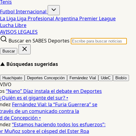
Tenis
Futbol Internacional
La Liga
Liga Profesional Argentina
Premier League
Lucha Libre
AVISOS LEGALES
Buscar en SABES Deportes
Buscar
▲
Búsquedas sugeridas
Huachipato
Deportes Concepción
Fernández Vial
UdeC
Biobío
VIVO
os
“Nano” Díaz instala el debate en Deportes
Quién es el gigante del sur? •
ndez
Fernández Vial: la “Furia Guerrera” se
través de un comunicado contra la
d de Concepción •
ndez
“Estamos haciendo todos los esfuerzos”:
or Muñoz sobre el césped del Ester Roa