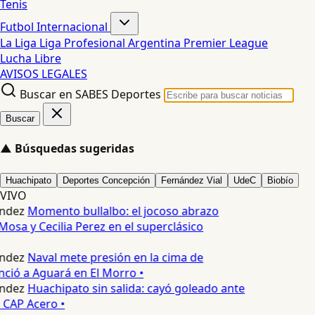
Tenis
Futbol Internacional
La Liga
Liga Profesional Argentina
Premier League
Lucha Libre
AVISOS LEGALES
Buscar en SABES Deportes
Buscar
▲
Búsquedas sugeridas
Huachipato
Deportes Concepción
Fernández Vial
UdeC
Biobío
VIVO
ndez
Momento bullalbo: el jocoso abrazo
Mosa y Cecilia Perez en el superclásico
ndez
Naval mete presión en la cima de
nció a Aguará en El Morro •
ndez
Huachipato sin salida: cayó goleado ante
 CAP Acero •