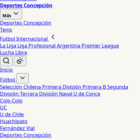
Deportes Concepción
Más
Deportes Concepción
Tenis
Futbol Internacional
La Liga
Liga Profesional Argentina
Premier League
Lucha Libre
Inicio
Fútbol
Selección Chilena
Primera División
Primera B
Segunda
División
Tercera División
Naval
U de Conce
Colo Colo
UC
U de Chile
Huachipato
Fernández Vial
Deportes Concepción