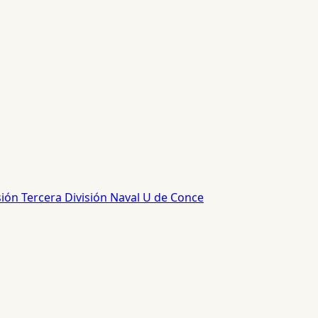
sión
Tercera División
Naval
U de Conce