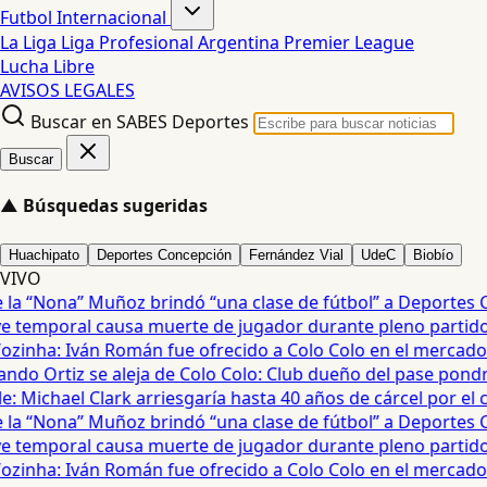
Futbol Internacional
La Liga
Liga Profesional Argentina
Premier League
Lucha Libre
AVISOS LEGALES
Buscar en SABES Deportes
Buscar
▲
Búsquedas sugeridas
Huachipato
Deportes Concepción
Fernández Vial
UdeC
Biobío
VIVO
a “Nona” Muñoz brindó “una clase de fútbol” a Deportes Co
temporal causa muerte de jugador durante pleno partido en
zinha: Iván Román fue ofrecido a Colo Colo en el mercado d
do Ortiz se aleja de Colo Colo: Club dueño del pase pondrá
 Michael Clark arriesgaría hasta 40 años de cárcel por el cas
a “Nona” Muñoz brindó “una clase de fútbol” a Deportes Co
temporal causa muerte de jugador durante pleno partido en
zinha: Iván Román fue ofrecido a Colo Colo en el mercado d