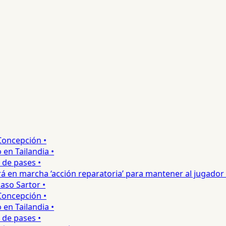
ncepción •
 Tailandia •
e pases •
 en marcha ‘acción reparatoria’ para mantener al jugador •
o Sartor •
ncepción •
 Tailandia •
e pases •