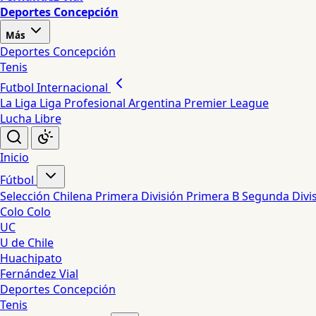
Deportes Concepción
Más
Deportes Concepción
Tenis
Futbol Internacional
La Liga
Liga Profesional Argentina
Premier League
Lucha Libre
Inicio
Fútbol
Selección Chilena
Primera División
Primera B
Segunda Divi
Colo Colo
UC
U de Chile
Huachipato
Fernández Vial
Deportes Concepción
Tenis