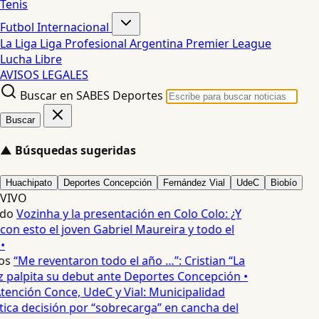
Tenis
Futbol Internacional
La Liga
Liga Profesional Argentina
Premier League
Lucha Libre
AVISOS LEGALES
Buscar en SABES Deportes
Buscar
▲
Búsquedas sugeridas
Huachipato
Deportes Concepción
Fernández Vial
UdeC
Biobío
VIVO
edo
Vozinha y la presentación en Colo Colo: ¿Y
n esto el joven Gabriel Maureira y todo el
•
os
“Me reventaron todo el año …”: Cristian “La
palpita su debut ante Deportes Concepción •
tención Conce, UdeC y Vial: Municipalidad
ica decisión por “sobrecarga” en cancha del