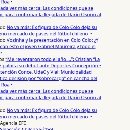
 Roa •
ada vez más cerca: Las condiciones que se
 para confirmar la llegada de Darío Osorio al
edo
No va más: Ex figura de Colo Colo deja su
eno mercado de pases del fútbol chileno •
edo
Vozinha y la presentación en Colo Colo: ¿Y
n esto el joven Gabriel Maureira y todo el
•
os
“Me reventaron todo el año …”: Cristian “La
palpita su debut ante Deportes Concepción •
tención Conce, UdeC y Vial: Municipalidad
ica decisión por “sobrecarga” en cancha del
 Roa •
ada vez más cerca: Las condiciones que se
 para confirmar la llegada de Darío Osorio al
edo
No va más: Ex figura de Colo Colo deja su
eno mercado de pases del fútbol chileno •
Agencia EFE
Selección Chilena
Fútbol