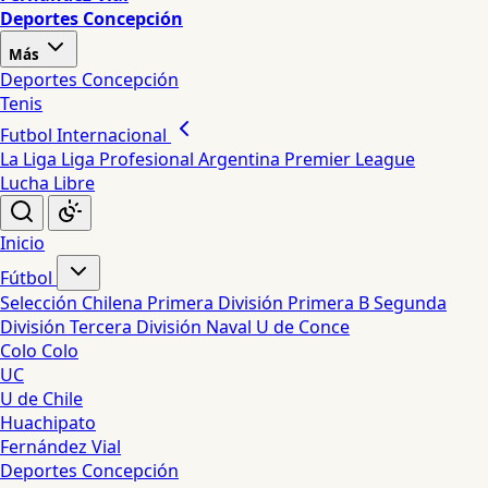
Deportes Concepción
Más
Deportes Concepción
Tenis
Futbol Internacional
La Liga
Liga Profesional Argentina
Premier League
Lucha Libre
Inicio
Fútbol
Selección Chilena
Primera División
Primera B
Segunda
División
Tercera División
Naval
U de Conce
Colo Colo
UC
U de Chile
Huachipato
Fernández Vial
Deportes Concepción