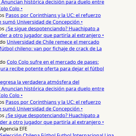
 Anuncian histórica decisión para duelo entre
olo Colo •
os
Pasos por Corinthians y la UC: el refuerzo
e sumó Universidad de Concepción •
os
¿Se sigue despotenciando? Huachipato a
er a otro jugador que partiría al extranjero •
do
Universidad de Chile remece el mercado
útbol chileno: van por fichaje de crack de La
do
Colo Colo sufre en el mercado de pases:
ura recibe potente oferta para dejar el fútbol
egresa la verdadera atmósfera del
 Anuncian histórica decisión para duelo entre
olo Colo •
os
Pasos por Corinthians y la UC: el refuerzo
e sumó Universidad de Concepción •
os
¿Se sigue despotenciando? Huachipato a
er a otro jugador que partiría al extranjero •
Agencia EFE
Selección Chilena
Fútbol
Futbol Internacional
Liga