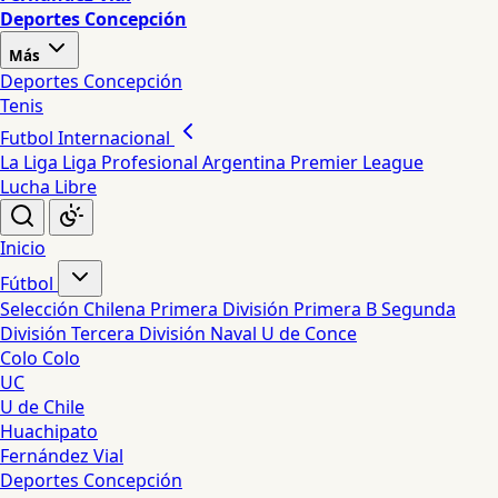
Deportes Concepción
Más
Deportes Concepción
Tenis
Futbol Internacional
La Liga
Liga Profesional Argentina
Premier League
Lucha Libre
Inicio
Fútbol
Selección Chilena
Primera División
Primera B
Segunda
División
Tercera División
Naval
U de Conce
Colo Colo
UC
U de Chile
Huachipato
Fernández Vial
Deportes Concepción