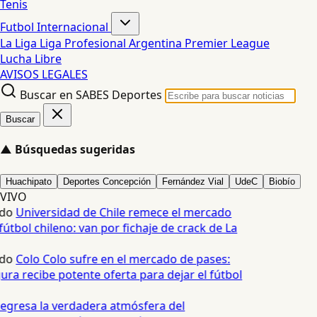
Tenis
Futbol Internacional
La Liga
Liga Profesional Argentina
Premier League
Lucha Libre
AVISOS LEGALES
Buscar en SABES Deportes
Buscar
▲
Búsquedas sugeridas
Huachipato
Deportes Concepción
Fernández Vial
UdeC
Biobío
VIVO
do
Universidad de Chile remece el mercado
útbol chileno: van por fichaje de crack de La
do
Colo Colo sufre en el mercado de pases:
ura recibe potente oferta para dejar el fútbol
egresa la verdadera atmósfera del