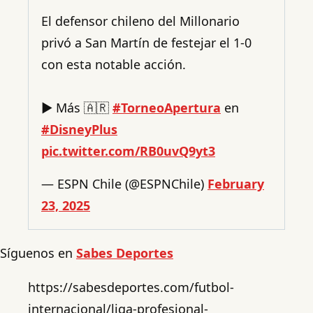
El defensor chileno del Millonario
privó a San Martín de festejar el 1-0
con esta notable acción.
▶️ Más 🇦🇷
#TorneoApertura
en
#DisneyPlus
pic.twitter.com/RB0uvQ9yt3
— ESPN Chile (@ESPNChile)
February
23, 2025
Síguenos en
Sabes Deportes
https://sabesdeportes.com/futbol-
internacional/liga-profesional-