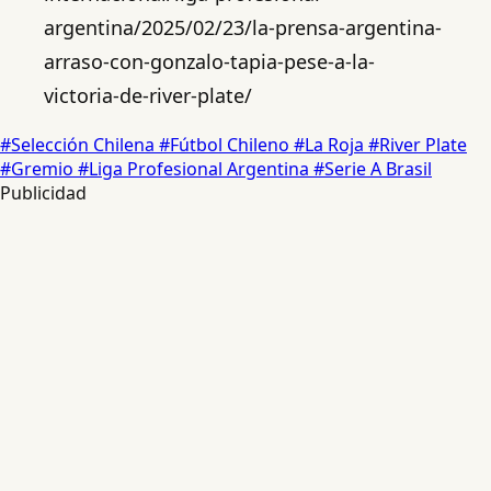
argentina/2025/02/23/la-prensa-argentina-
arraso-con-gonzalo-tapia-pese-a-la-
victoria-de-river-plate/
#Selección Chilena
#Fútbol Chileno
#La Roja
#River Plate
#Gremio
#Liga Profesional Argentina
#Serie A Brasil
Publicidad