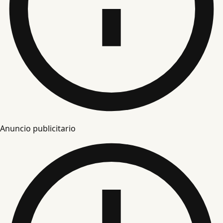
Anuncio publicitario