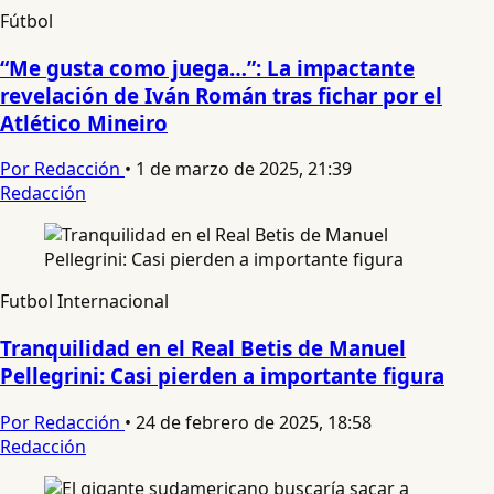
Fútbol
“Me gusta como juega…”: La impactante
revelación de Iván Román tras fichar por el
Atlético Mineiro
Por Redacción
•
1 de marzo de 2025, 21:39
Redacción
Futbol Internacional
Tranquilidad en el Real Betis de Manuel
Pellegrini: Casi pierden a importante figura
Por Redacción
•
24 de febrero de 2025, 18:58
Redacción