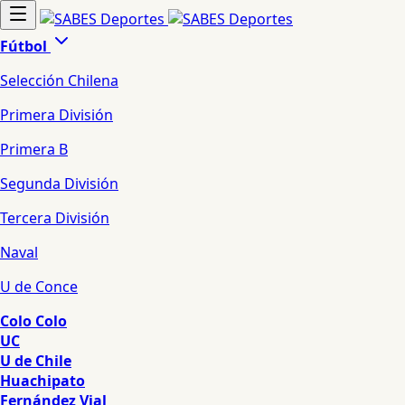
Fútbol
Selección Chilena
Primera División
Primera B
Segunda División
Tercera División
Naval
U de Conce
Colo Colo
UC
U de Chile
Huachipato
Fernández Vial