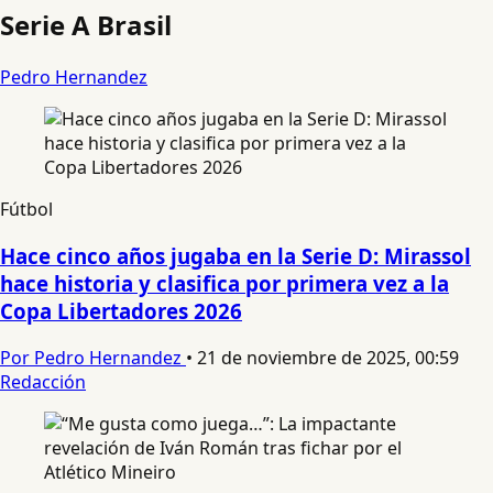
Serie A Brasil
Pedro Hernandez
Fútbol
Hace cinco años jugaba en la Serie D: Mirassol
hace historia y clasifica por primera vez a la
Copa Libertadores 2026
Por Pedro Hernandez
•
21 de noviembre de 2025, 00:59
Redacción