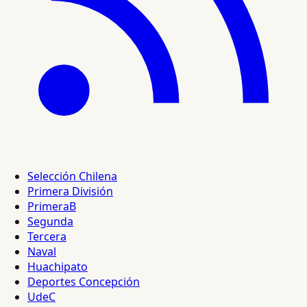
Selección Chilena
Primera División
PrimeraB
Segunda
Tercera
Naval
Huachipato
Deportes Concepción
UdeC