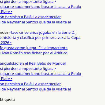
asi pierden a importante figura •
 gigante sudamericano buscaría sacar a Paulo
Plate •
on permiso a Pelé! La espectacular
de Neymar al Santos que da la vuelta al
ndez
Hace cinco años jugaba en la Serie D:
 historia y clasifica por primera vez a la Copa
2026 •
e gusta como juega…”: La impactante
 Iván Román tras fichar por el Atlético
anquilidad en el Real Betis de Manuel
asi pierden a importante figura •
 gigante sudamericano buscaría sacar a Paulo
Plate •
on permiso a Pelé! La espectacular
de Neymar al Santos que da la vuelta al
Etiqueta