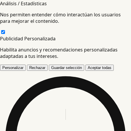
Análisis / Estadísticas
Nos permiten entender cómo interactúan los usuarios
para mejorar el contenido.
Publicidad Personalizada
Habilita anuncios y recomendaciones personalizadas
adaptadas a tus intereses.
Personalizar
Rechazar
Guardar selección
Aceptar todas