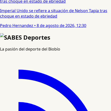
Imperial Unido se refiere a situación de Nelson Tapia tras
choque en estado de ebriedad
Pedro Hernandez
•
8 de agosto de 2026, 12:30
La pasión del deporte del Biobío