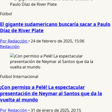
Fútbol
El gigante sudamericano buscaría sacar a Paulo
Díaz de River Plate
Por Redacción
•
24 de febrero de 2025, 15:06
Redacción
Futbol Internacional
¡Con permiso a Pelé! La espectacular
presentación de Neymar al Santos que da la
vuelta al mundo
Por Redacción
•
31 de enero de 2025, 20:15