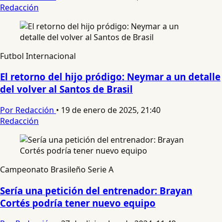
Redacción
Futbol Internacional
El retorno del hijo pródigo: Neymar a un detalle
del volver al Santos de Brasil
Por Redacción
•
19 de enero de 2025, 21:40
Redacción
Campeonato Brasileño Serie A
Sería una petición del entrenador: Brayan
Cortés podría tener nuevo equipo