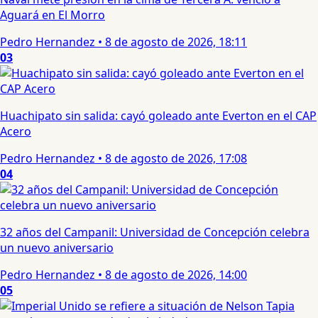
Aguará en El Morro
Pedro Hernandez
•
8 de agosto de 2026, 18:11
03
Huachipato sin salida: cayó goleado ante Everton en el CAP
Acero
Pedro Hernandez
•
8 de agosto de 2026, 17:08
04
32 años del Campanil: Universidad de Concepción celebra
un nuevo aniversario
Pedro Hernandez
•
8 de agosto de 2026, 14:00
05