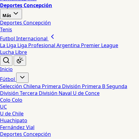
Deportes Concepción
Más
Deportes Concepción
Tenis
Futbol Internacional
La Liga
Liga Profesional Argentina
Premier League
Lucha Libre
Inicio
Fútbol
Selección Chilena
Primera División
Primera B
Segunda
División
Tercera División
Naval
U de Conce
Colo Colo
UC
U de Chile
Huachipato
Fernández Vial
Deportes Concepción