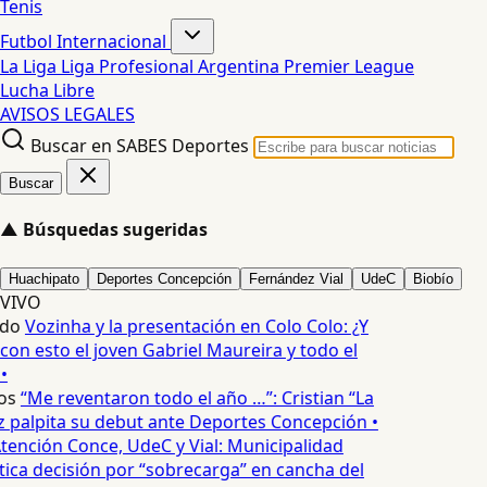
Tenis
Futbol Internacional
La Liga
Liga Profesional Argentina
Premier League
Lucha Libre
AVISOS LEGALES
Buscar en SABES Deportes
Buscar
▲
Búsquedas sugeridas
Huachipato
Deportes Concepción
Fernández Vial
UdeC
Biobío
VIVO
edo
Vozinha y la presentación en Colo Colo: ¿Y
n esto el joven Gabriel Maureira y todo el
•
os
“Me reventaron todo el año …”: Cristian “La
palpita su debut ante Deportes Concepción •
tención Conce, UdeC y Vial: Municipalidad
ica decisión por “sobrecarga” en cancha del