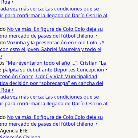
 Roa •
ada vez más cerca: Las condiciones que se
 para confirmar la llegada de Darío Osorio al
edo
No va más: Ex figura de Colo Colo deja su
no mercado de pases del fútbol chileno •
edo
Vozinha y la presentación en Colo Colo: ¿Y
n esto el joven Gabriel Maureira y todo el
•
os
“Me reventaron todo el año …”: Cristian “La
palpita su debut ante Deportes Concepción •
tención Conce, UdeC y Vial: Municipalidad
ica decisión por “sobrecarga” en cancha del
 Roa •
ada vez más cerca: Las condiciones que se
 para confirmar la llegada de Darío Osorio al
edo
No va más: Ex figura de Colo Colo deja su
no mercado de pases del fútbol chileno •
Agencia EFE
Selección Chilena