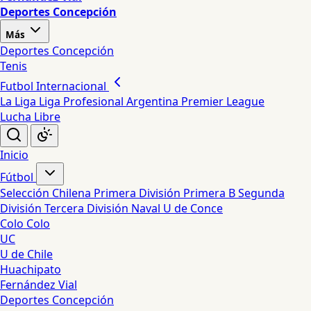
Deportes Concepción
Más
Deportes Concepción
Tenis
Futbol Internacional
La Liga
Liga Profesional Argentina
Premier League
Lucha Libre
Inicio
Fútbol
Selección Chilena
Primera División
Primera B
Segunda
División
Tercera División
Naval
U de Conce
Colo Colo
UC
U de Chile
Huachipato
Fernández Vial
Deportes Concepción