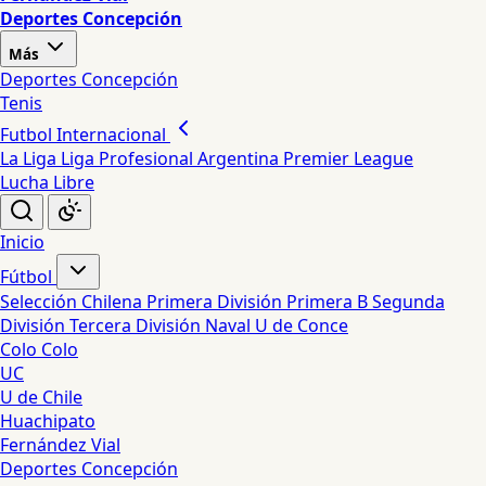
Deportes Concepción
Más
Deportes Concepción
Tenis
Futbol Internacional
La Liga
Liga Profesional Argentina
Premier League
Lucha Libre
Inicio
Fútbol
Selección Chilena
Primera División
Primera B
Segunda
División
Tercera División
Naval
U de Conce
Colo Colo
UC
U de Chile
Huachipato
Fernández Vial
Deportes Concepción