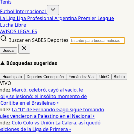
Tenis
Futbol Internacional
La Liga
Liga Profesional Argentina
Premier League
Lucha Libre
AVISOS LEGALES
Buscar en SABES Deportes
Buscar
▲
Búsquedas sugeridas
Huachipato
Deportes Concepción
Fernández Vial
UdeC
Biobío
VIVO
ndez
Marcó, celebró, cayó al vacío, le
ol y se lesionó: el insólito momento de
Coritiba en el Brasileirao •
ndez
La “U” de Fernando Gago sigue tomando
ules vencieron a Palestino en el Nacional •
ndez
Colo Colo vs Unión La Calera: así quedó
siciones de la Liga de Primera •