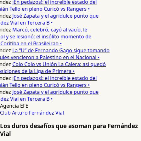
ndez
¡En pedazos!: el increíble estado del
n Tello en pleno Curicó vs Rangers •
ndez
José Zapata y el agridulce punto que
z Vial en Tercera B •
ndez
Marcó, celebró, cayó al vacío, le
ol y se lesionó: el insólito momento de
Coritiba en el Brasileirao •
ndez
La “U” de Fernando Gago sigue tomando
ules vencieron a Palestino en el Nacional •
ndez
Colo Colo vs Unión La Calera: así quedó
siciones de la Liga de Primera •
ndez
¡En pedazos!: el increíble estado del
n Tello en pleno Curicó vs Rangers •
ndez
José Zapata y el agridulce punto que
z Vial en Tercera B •
Agencia EFE
Club Arturo Fernández Vial
Los duros desafíos que asoman para Fernández
Vial