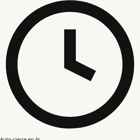
Auto-cierre en
4
s