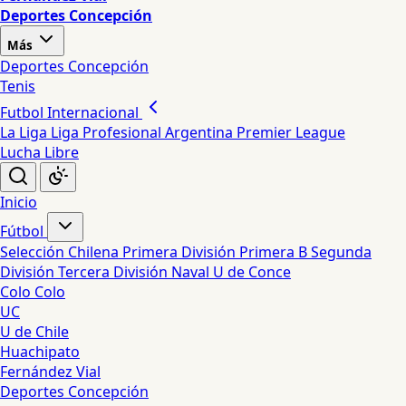
Deportes Concepción
Más
Deportes Concepción
Tenis
Futbol Internacional
La Liga
Liga Profesional Argentina
Premier League
Lucha Libre
Inicio
Fútbol
Selección Chilena
Primera División
Primera B
Segunda
División
Tercera División
Naval
U de Conce
Colo Colo
UC
U de Chile
Huachipato
Fernández Vial
Deportes Concepción