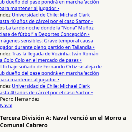
lub dueño del pase pondrá en marcha ‘acción
para mantener al jugador •
ndez
Universidad de Chile: Michael Clark
asta 40 años de cárcel por el caso Sartor •
os
La tarde-noche donde la “Nona” Muñoz
lase de fútbol” a Deportes Concepción •
mágenes sensibles: Grave temporal causa
ador durante pleno partido en Tailandia •
ndez
Tras la llegada de Vozinha: Iván Román
a Colo Colo en el mercado de pases •
l fichaje soñado de Fernando Ortiz se aleja de
lub dueño del pase pondrá en marcha ‘acción
para mantener al jugador •
ndez
Universidad de Chile: Michael Clark
asta 40 años de cárcel por el caso Sartor •
Pedro Hernandez
Naval
Tercera División A: Naval venció en el Morro a
Comunal Cabrero