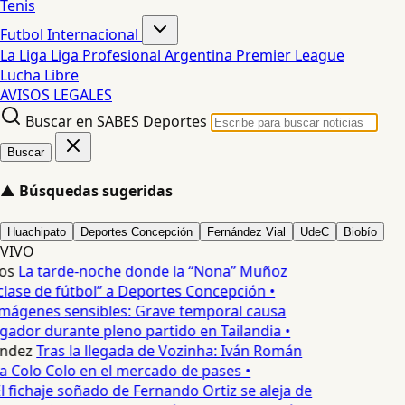
Tenis
Futbol Internacional
La Liga
Liga Profesional Argentina
Premier League
Lucha Libre
AVISOS LEGALES
Buscar en SABES Deportes
Buscar
▲
Búsquedas sugeridas
Huachipato
Deportes Concepción
Fernández Vial
UdeC
Biobío
VIVO
os
La tarde-noche donde la “Nona” Muñoz
lase de fútbol” a Deportes Concepción •
mágenes sensibles: Grave temporal causa
ador durante pleno partido en Tailandia •
ndez
Tras la llegada de Vozinha: Iván Román
a Colo Colo en el mercado de pases •
l fichaje soñado de Fernando Ortiz se aleja de