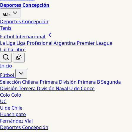
Deportes Concepción
Más
Deportes Concepción
Tenis
Futbol Internacional
La Liga
Liga Profesional Argentina
Premier League
Lucha Libre
Inicio
Fútbol
Selección Chilena
Primera División
Primera B
Segunda
División
Tercera División
Naval
U de Conce
Colo Colo
UC
U de Chile
Huachipato
Fernández Vial
Deportes Concepción