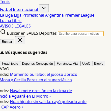
Tenis
Futbol Internacional
La Liga
Liga Profesional Argentina
Premier League
Lucha Libre
AVISOS LEGALES
Buscar en SABES Deportes
Buscar
▲
Búsquedas sugeridas
Huachipato
Deportes Concepción
Fernández Vial
UdeC
Biobío
VIVO
ndez
Momento bullalbo: el jocoso abrazo
Mosa y Cecilia Perez en el superclásico
ndez
Naval mete presión en la cima de
nció a Aguará en El Morro •
ndez
Huachipato sin salida: cayó goleado ante
 CAP Acero •