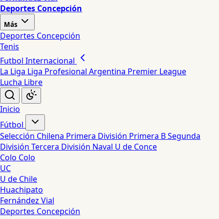
Deportes Concepción
Más
Deportes Concepción
Tenis
Futbol Internacional
La Liga
Liga Profesional Argentina
Premier League
Lucha Libre
Inicio
Fútbol
Selección Chilena
Primera División
Primera B
Segunda
División
Tercera División
Naval
U de Conce
Colo Colo
UC
U de Chile
Huachipato
Fernández Vial
Deportes Concepción