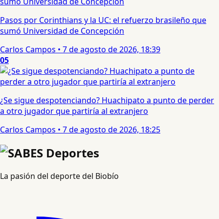
Pasos por Corinthians y la UC: el refuerzo brasileño que
sumó Universidad de Concepción
Carlos Campos
•
7 de agosto de 2026, 18:39
05
¿Se sigue despotenciando? Huachipato a punto de perder
a otro jugador que partiría al extranjero
Carlos Campos
•
7 de agosto de 2026, 18:25
La pasión del deporte del Biobío