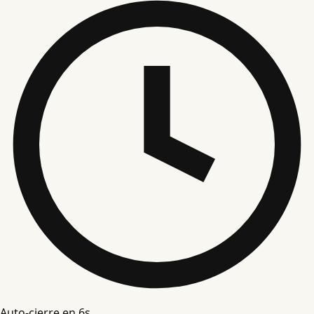
Auto-cierre en
5
s