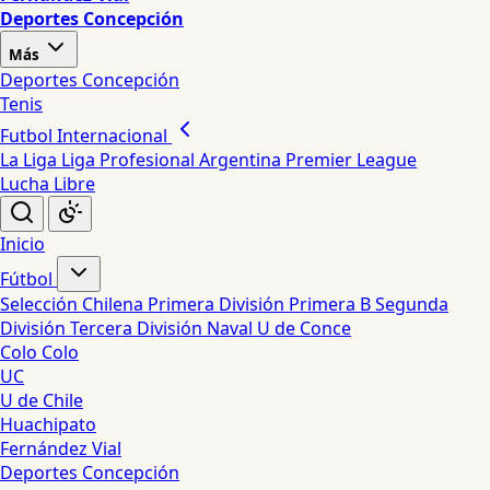
Deportes Concepción
Más
Deportes Concepción
Tenis
Futbol Internacional
La Liga
Liga Profesional Argentina
Premier League
Lucha Libre
Inicio
Fútbol
Selección Chilena
Primera División
Primera B
Segunda
División
Tercera División
Naval
U de Conce
Colo Colo
UC
U de Chile
Huachipato
Fernández Vial
Deportes Concepción