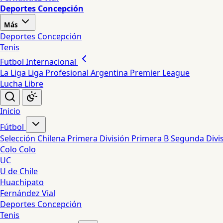
Deportes Concepción
Más
Deportes Concepción
Tenis
Futbol Internacional
La Liga
Liga Profesional Argentina
Premier League
Lucha Libre
Inicio
Fútbol
Selección Chilena
Primera División
Primera B
Segunda Divi
Colo Colo
UC
U de Chile
Huachipato
Fernández Vial
Deportes Concepción
Tenis