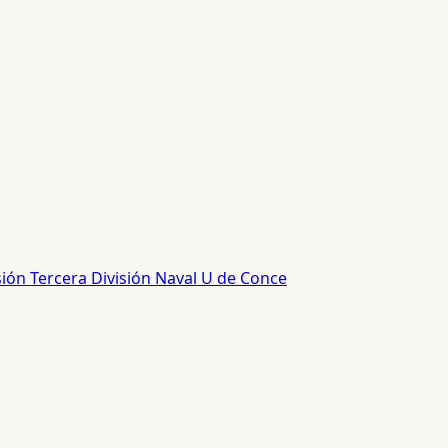
sión
Tercera División
Naval
U de Conce