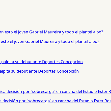
sto el joven Gabriel Maureira y todo el plantel albo?
palpita su debut ante Deportes Concepción
a decisión por “sobrecarga” en cancha del Estadio Ester Ro