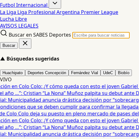
Futbol Internacional
La Liga
Liga Profesional Argentina
Premier League
Lucha Libre
AVISOS LEGALES
Buscar en SABES Deportes
Buscar
▲
Búsquedas sugeridas
Huachipato
Deportes Concepción
Fernández Vial
UdeC
Biobío
VIVO
ón en Colo Colo: ¿Y cómo queda con esto el joven Gabriel Ma
año …”: Cristian “La Nona” Muñoz palpita su debut ante De
: Municipalidad anuncia drástica decisión por “sobrecarga”
diciones que se deben cumplir para confirmar la llegada de
e Colo Colo deja su puesto en pleno mercado de pases del fú
ón en Colo Colo: ¿Y cómo queda con esto el joven Gabriel Ma
año …”: Cristian “La Nona” Muñoz palpita su debut ante De
: Municipalidad anuncia drástica decisión por “sobrecarga”