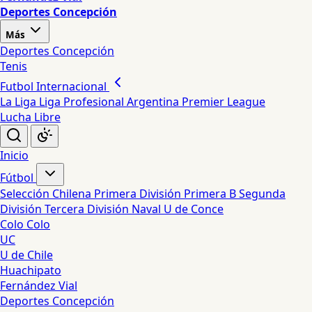
Deportes Concepción
Más
Deportes Concepción
Tenis
Futbol Internacional
La Liga
Liga Profesional Argentina
Premier League
Lucha Libre
Inicio
Fútbol
Selección Chilena
Primera División
Primera B
Segunda
División
Tercera División
Naval
U de Conce
Colo Colo
UC
U de Chile
Huachipato
Fernández Vial
Deportes Concepción