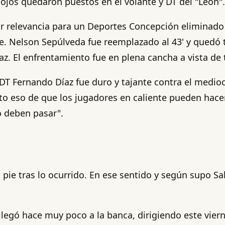
ojos quedaron puestos en el volante y DT del "León".
r relevancia para un Deportes Concepción eliminado 
re. Nelson Sepúlveda fue reemplazado al 43' y quedó 
. El enfrentamiento fue en plena cancha a vista de t
el DT Fernando Díaz fue duro y tajante contra el med
rto eso de que los jugadores en caliente pueden hace
o deben pasar".
e tras lo ocurrido. En ese sentido y según supo Sa
egó hace muy poco a la banca, dirigiendo este vierne