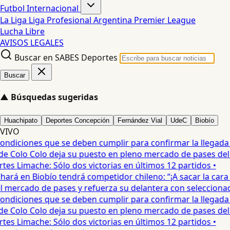
Futbol Internacional
La Liga
Liga Profesional Argentina
Premier League
Lucha Libre
AVISOS LEGALES
Buscar en SABES Deportes
Buscar
▲
Búsquedas sugeridas
Huachipato
Deportes Concepción
Fernández Vial
UdeC
Biobío
VIVO
diciones que se deben cumplir para confirmar la llegada de
 Colo Colo deja su puesto en pleno mercado de pases del fú
 Limache: Sólo dos victorias en últimos 12 partidos •
rá en Biobío tendrá competidor chileno: “¡A sacar la cara por
mercado de pases y refuerza su delantera con seleccionado
diciones que se deben cumplir para confirmar la llegada de
 Colo Colo deja su puesto en pleno mercado de pases del fú
 Limache: Sólo dos victorias en últimos 12 partidos •