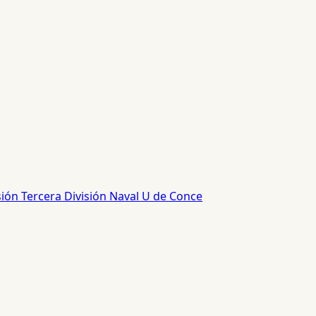
sión
Tercera División
Naval
U de Conce