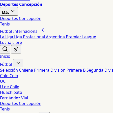
Deportes Concepción
Más
Deportes Concepción
Tenis
Futbol Internacional
La Liga
Liga Profesional Argentina
Premier League
Lucha Libre
Inicio
Fútbol
Selección Chilena
Primera División
Primera B
Segunda Divi
Colo Colo
UC
U de Chile
Huachipato
Fernández Vial
Deportes Concepción
Tenis