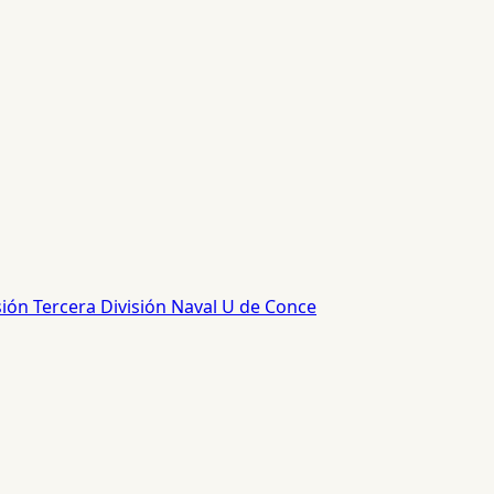
sión
Tercera División
Naval
U de Conce