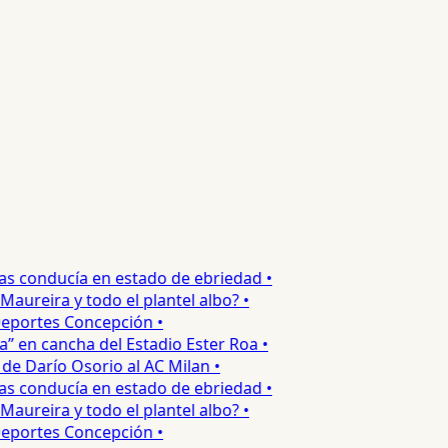
s conducía en estado de ebriedad •
reira y todo el plantel albo? •
portes Concepción •
en cancha del Estadio Ester Roa •
 Darío Osorio al AC Milan •
s conducía en estado de ebriedad •
reira y todo el plantel albo? •
portes Concepción •