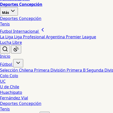
Deportes Concepción
Más
Deportes Concepción
Tenis
Futbol Internacional
La Liga
Liga Profesional Argentina
Premier League
Lucha Libre
Inicio
Fútbol
Selección Chilena
Primera División
Primera B
Segunda Divi
Colo Colo
UC
U de Chile
Huachipato
Fernández Vial
Deportes Concepción
Tenis