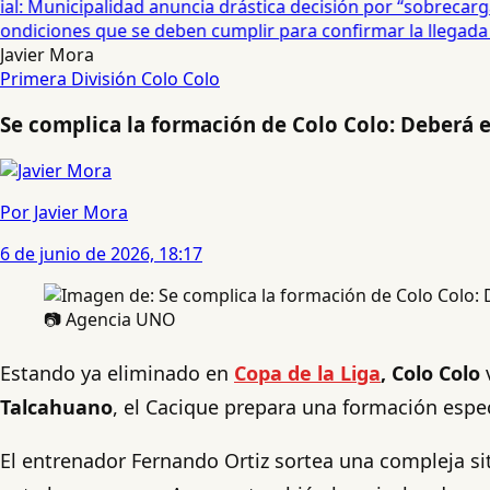
: Municipalidad anuncia drástica decisión por “sobrecarga” 
diciones que se deben cumplir para confirmar la llegada de
Javier Mora
Primera División
Colo Colo
Se complica la formación de Colo Colo: Deberá e
Por Javier Mora
6 de junio de 2026, 18:17
📷 Agencia UNO
Estando ya eliminado en
Copa de la Liga
, Colo Colo
v
Talcahuano
, el Cacique prepara una formación espec
El entrenador Fernando Ortiz sortea una compleja sit