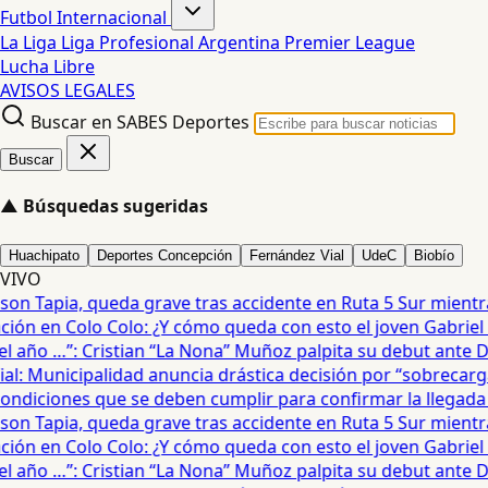
Futbol Internacional
La Liga
Liga Profesional Argentina
Premier League
Lucha Libre
AVISOS LEGALES
Buscar en SABES Deportes
Buscar
▲
Búsquedas sugeridas
Huachipato
Deportes Concepción
Fernández Vial
UdeC
Biobío
VIVO
n Tapia, queda grave tras accidente en Ruta 5 Sur mientra
ón en Colo Colo: ¿Y cómo queda con esto el joven Gabriel Mau
año …”: Cristian “La Nona” Muñoz palpita su debut ante De
: Municipalidad anuncia drástica decisión por “sobrecarga” 
diciones que se deben cumplir para confirmar la llegada de
n Tapia, queda grave tras accidente en Ruta 5 Sur mientra
ón en Colo Colo: ¿Y cómo queda con esto el joven Gabriel Mau
año …”: Cristian “La Nona” Muñoz palpita su debut ante De