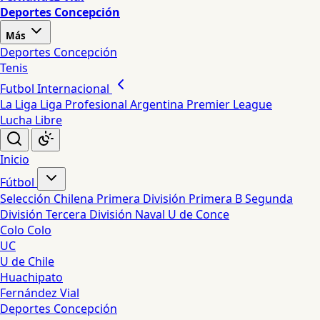
Deportes Concepción
Más
Deportes Concepción
Tenis
Futbol Internacional
La Liga
Liga Profesional Argentina
Premier League
Lucha Libre
Inicio
Fútbol
Selección Chilena
Primera División
Primera B
Segunda
División
Tercera División
Naval
U de Conce
Colo Colo
UC
U de Chile
Huachipato
Fernández Vial
Deportes Concepción