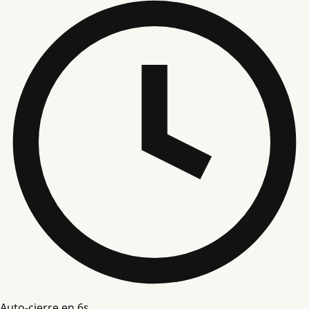
Auto-cierre en
5
s