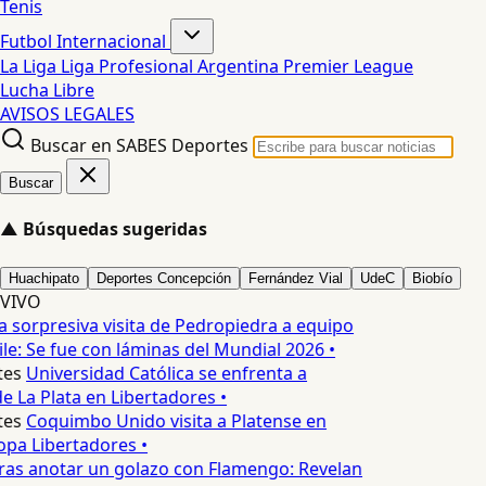
Tenis
Futbol Internacional
La Liga
Liga Profesional Argentina
Premier League
Lucha Libre
AVISOS LEGALES
Buscar en SABES Deportes
Buscar
▲
Búsquedas sugeridas
Huachipato
Deportes Concepción
Fernández Vial
UdeC
Biobío
VIVO
 sorpresiva visita de Pedropiedra a equipo
le: Se fue con láminas del Mundial 2026 •
es
Universidad Católica se enfrenta a
 La Plata en Libertadores •
es
Coquimbo Unido visita a Platense en
pa Libertadores •
ras anotar un golazo con Flamengo: Revelan