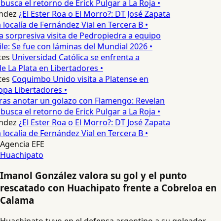
usca el retorno de Erick Pulgar a La Roja •
ndez
¿El Ester Roa o El Morro?: DT José Zapata
a localía de Fernández Vial en Tercera B •
 sorpresiva visita de Pedropiedra a equipo
le: Se fue con láminas del Mundial 2026 •
es
Universidad Católica se enfrenta a
 La Plata en Libertadores •
es
Coquimbo Unido visita a Platense en
pa Libertadores •
ras anotar un golazo con Flamengo: Revelan
usca el retorno de Erick Pulgar a La Roja •
ndez
¿El Ester Roa o El Morro?: DT José Zapata
a localía de Fernández Vial en Tercera B •
Agencia EFE
Huachipato
Imanol González valora su gol y el punto
rescatado con Huachipato frente a Cobreloa en
Calama
Huachipato tuvo en el defensa argentino a su goleador,