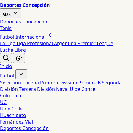
Deportes Concepción
Más
Deportes Concepción
Tenis
Futbol Internacional
La Liga
Liga Profesional Argentina
Premier League
Lucha Libre
Inicio
Fútbol
Selección Chilena
Primera División
Primera B
Segunda
División
Tercera División
Naval
U de Conce
Colo Colo
UC
U de Chile
Huachipato
Fernández Vial
Deportes Concepción