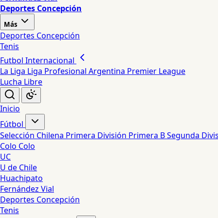
Deportes Concepción
Más
Deportes Concepción
Tenis
Futbol Internacional
La Liga
Liga Profesional Argentina
Premier League
Lucha Libre
Inicio
Fútbol
Selección Chilena
Primera División
Primera B
Segunda Divi
Colo Colo
UC
U de Chile
Huachipato
Fernández Vial
Deportes Concepción
Tenis