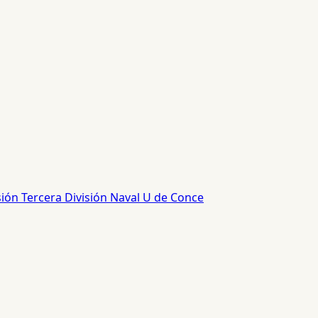
sión
Tercera División
Naval
U de Conce