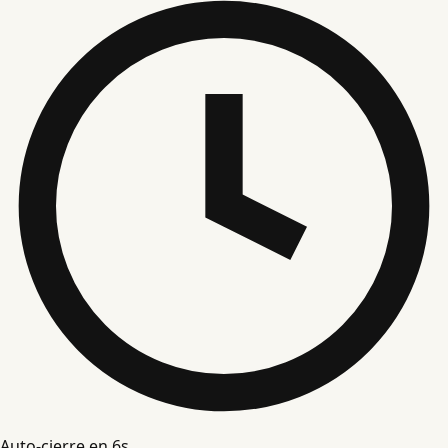
Auto-cierre en
5
s