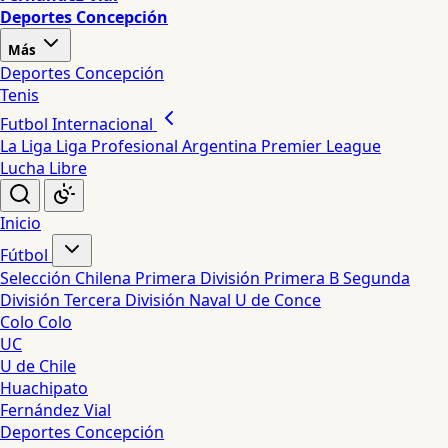
Deportes Concepción
Más
Deportes Concepción
Tenis
Futbol Internacional
La Liga
Liga Profesional Argentina
Premier League
Lucha Libre
Inicio
Fútbol
Selección Chilena
Primera División
Primera B
Segunda
División
Tercera División
Naval
U de Conce
Colo Colo
UC
U de Chile
Huachipato
Fernández Vial
Deportes Concepción