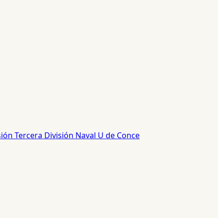
sión
Tercera División
Naval
U de Conce