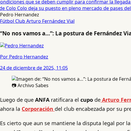
diciones que se deben cumplir para confirmar la llegada de
e Colo Colo deja su puesto en pleno mercado de pases del fú
Pedro Hernandez
Fútbol
Club Arturo Fernández Vial
“No nos vamos a…”: La postura de Fernández Vial
Por Pedro Hernandez
24 de diciembre de 2025, 11:05
📷 Archivo Sabes
Luego de que
ANFA
ratificara el
cupo
de
Arturo Fer
ahora la
Corporación
del club encabezada por su pr
Es cierto que aun se mantiene la disputa legal por 