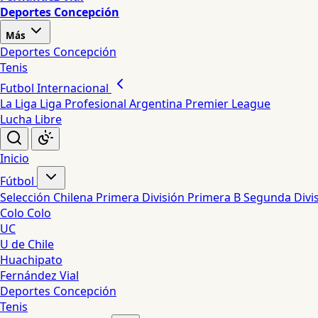
Deportes Concepción
Más
Deportes Concepción
Tenis
Futbol Internacional
La Liga
Liga Profesional Argentina
Premier League
Lucha Libre
Inicio
Fútbol
Selección Chilena
Primera División
Primera B
Segunda Divi
Colo Colo
UC
U de Chile
Huachipato
Fernández Vial
Deportes Concepción
Tenis