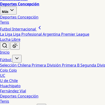
Deportes Concepción
Más
Deportes Concepción
Tenis
Futbol Internacional
La Liga
Liga Profesional Argentina
Premier League
Lucha Libre
Inicio
Fútbol
Selección Chilena
Primera División
Primera B
Segunda Divi
Colo Colo
UC
U de Chile
Huachipato
Fernández Vial
Deportes Concepción
Tenis