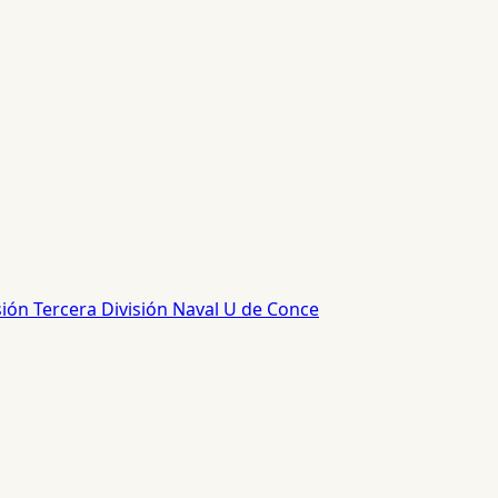
sión
Tercera División
Naval
U de Conce