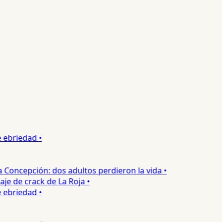
ebriedad •
oncepción: dos adultos perdieron la vida •
e de crack de La Roja •
ebriedad •