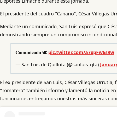
Deportes Limache durante esta jornada.
El presidente del cuadro "Canario", César Villegas 
Mediante un comunicado, San Luis expresó que César 
demostrando siempre un compromiso incondicional con
𝐂𝐨𝐦𝐮𝐧𝐢𝐜𝐚𝐝𝐨 🕊️
pic.twitter.com/a7xpFw6s9w
— San Luis de Quillota (@sanluis_qta)
January
El ex presidente de San Luis, César Villegas Urrutia
"Tomatero" también informó y lamentó la noticia en su
funcionarios entregamos nuestras más sinceras condo