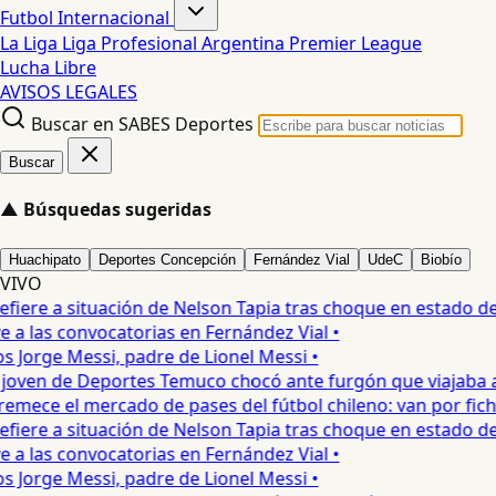
Futbol Internacional
La Liga
Liga Profesional Argentina
Premier League
Lucha Libre
AVISOS LEGALES
Buscar en SABES Deportes
Buscar
▲
Búsquedas sugeridas
Huachipato
Deportes Concepción
Fernández Vial
UdeC
Biobío
VIVO
iere a situación de Nelson Tapia tras choque en estado de 
 las convocatorias en Fernández Vial •
s Jorge Messi, padre de Lionel Messi •
oven de Deportes Temuco chocó ante furgón que viajaba a C
mece el mercado de pases del fútbol chileno: van por fichaj
iere a situación de Nelson Tapia tras choque en estado de 
 las convocatorias en Fernández Vial •
s Jorge Messi, padre de Lionel Messi •