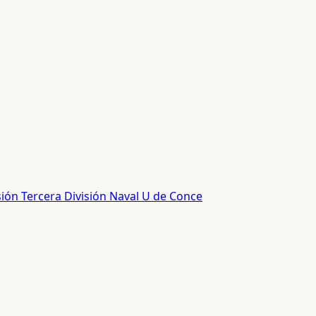
sión
Tercera División
Naval
U de Conce