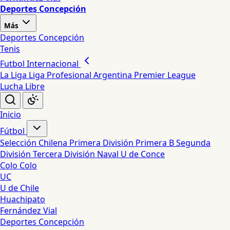
Deportes Concepción
Más
Deportes Concepción
Tenis
Futbol Internacional
La Liga
Liga Profesional Argentina
Premier League
Lucha Libre
Inicio
Fútbol
Selección Chilena
Primera División
Primera B
Segunda
División
Tercera División
Naval
U de Conce
Colo Colo
UC
U de Chile
Huachipato
Fernández Vial
Deportes Concepción