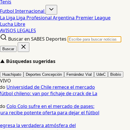
Tenis
Futbol Internacional
La Liga
Liga Profesional Argentina
Premier League
Lucha Libre
AVISOS LEGALES
Buscar en SABES Deportes
Buscar
▲
Búsquedas sugeridas
Huachipato
Deportes Concepción
Fernández Vial
UdeC
Biobío
VIVO
do
Universidad de Chile remece el mercado
útbol chileno: van por fichaje de crack de La
do
Colo Colo sufre en el mercado de pases:
ura recibe potente oferta para dejar el fútbol
egresa la verdadera atmósfera del