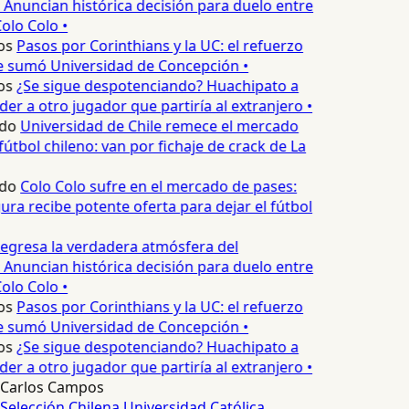
 Anuncian histórica decisión para duelo entre
olo Colo •
os
Pasos por Corinthians y la UC: el refuerzo
e sumó Universidad de Concepción •
os
¿Se sigue despotenciando? Huachipato a
er a otro jugador que partiría al extranjero •
do
Universidad de Chile remece el mercado
útbol chileno: van por fichaje de crack de La
do
Colo Colo sufre en el mercado de pases:
ura recibe potente oferta para dejar el fútbol
egresa la verdadera atmósfera del
 Anuncian histórica decisión para duelo entre
olo Colo •
os
Pasos por Corinthians y la UC: el refuerzo
e sumó Universidad de Concepción •
os
¿Se sigue despotenciando? Huachipato a
er a otro jugador que partiría al extranjero •
Carlos Campos
Selección Chilena
Universidad Católica