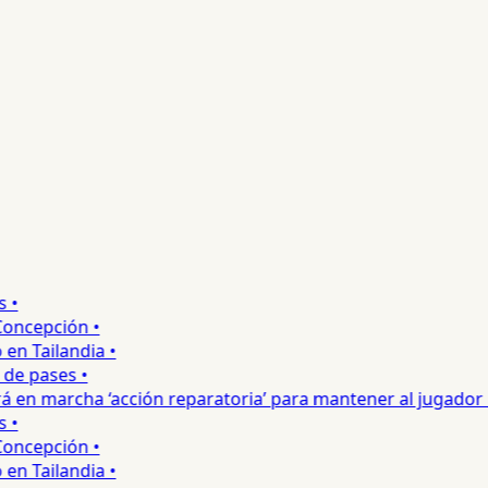
•
ncepción •
 Tailandia •
e pases •
 en marcha ‘acción reparatoria’ para mantener al jugador •
•
ncepción •
 Tailandia •