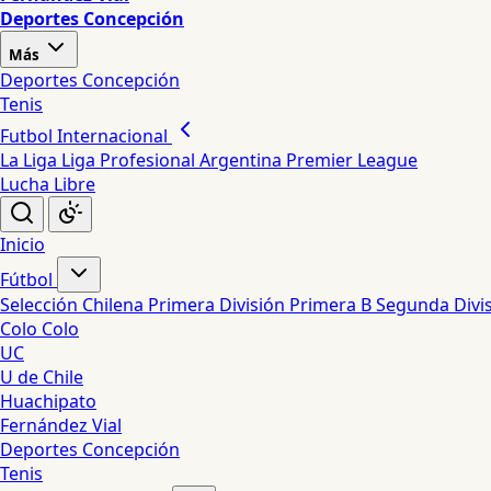
Deportes Concepción
Más
Deportes Concepción
Tenis
Futbol Internacional
La Liga
Liga Profesional Argentina
Premier League
Lucha Libre
Inicio
Fútbol
Selección Chilena
Primera División
Primera B
Segunda Divi
Colo Colo
UC
U de Chile
Huachipato
Fernández Vial
Deportes Concepción
Tenis