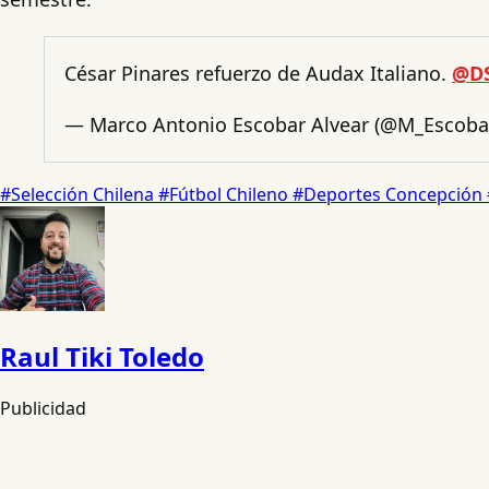
César Pinares refuerzo de Audax Italiano.
@DS
— Marco Antonio Escobar Alvear (@M_Escoba
#Selección Chilena
#Fútbol Chileno
#Deportes Concepción
Raul Tiki Toledo
Publicidad