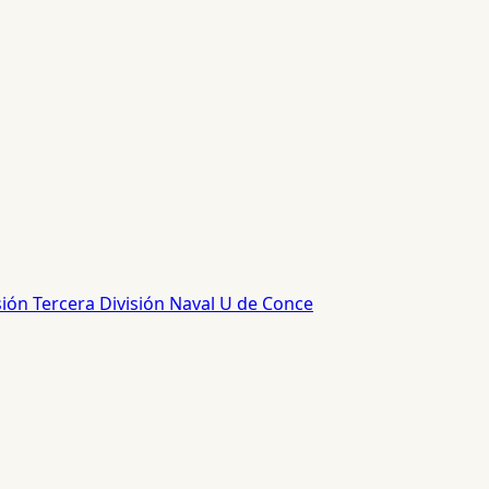
sión
Tercera División
Naval
U de Conce