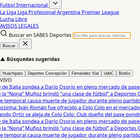
Futbol Internacional
La Liga
Liga Profesional Argentina
Premier League
Lucha Libre
AVISOS LEGALES
Buscar en SABES Deportes
Buscar
▲
Búsquedas sugeridas
Huachipato
Deportes Concepción
Fernández Vial
UdeC
Biobío
VIVO
e Italia sondea a Darío Osorio en pleno mercado de pases 
a “Nona” Muñoz brindó “una clase de fútbol” a Deportes Co
temporal causa muerte de jugador durante pleno partido en
ozinha: Iván Román fue ofrecido a Colo Colo en el mercado d
do Ortiz se aleja de Colo Colo: Club dueño del pase pondrá
e Italia sondea a Darío Osorio en pleno mercado de pases 
a “Nona” Muñoz brindó “una clase de fútbol” a Deportes Co
temporal causa muerte de jugador durante pleno partido en