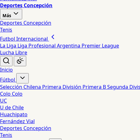
Deportes Concepción
Más
Deportes Concepción
Tenis
Futbol Internacional
La Liga
Liga Profesional Argentina
Premier League
Lucha Libre
Inicio
Fútbol
Selección Chilena
Primera División
Primera B
Segunda Divi
Colo Colo
UC
U de Chile
Huachipato
Fernández Vial
Deportes Concepción
Tenis