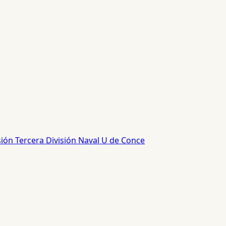
sión
Tercera División
Naval
U de Conce