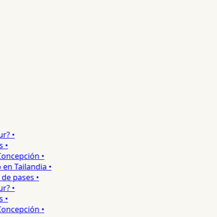
 •
•
ncepción •
 Tailandia •
e pases •
 •
•
ncepción •