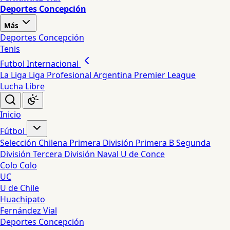
Deportes Concepción
Más
Deportes Concepción
Tenis
Futbol Internacional
La Liga
Liga Profesional Argentina
Premier League
Lucha Libre
Inicio
Fútbol
Selección Chilena
Primera División
Primera B
Segunda
División
Tercera División
Naval
U de Conce
Colo Colo
UC
U de Chile
Huachipato
Fernández Vial
Deportes Concepción