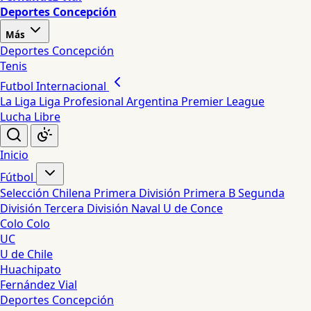
Deportes Concepción
Más
Deportes Concepción
Tenis
Futbol Internacional
La Liga
Liga Profesional Argentina
Premier League
Lucha Libre
Inicio
Fútbol
Selección Chilena
Primera División
Primera B
Segunda
División
Tercera División
Naval
U de Conce
Colo Colo
UC
U de Chile
Huachipato
Fernández Vial
Deportes Concepción