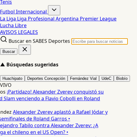
Tenis
Futbol Internacional
La Liga
Liga Profesional Argentina
Premier League
Lucha Libre
AVISOS LEGALES
Buscar en SABES Deportes
Buscar
▲
Búsquedas sugeridas
Huachipato
Deportes Concepción
Fernández Vial
UdeC
Biobío
VIVO
os
¡Partidazo! Alexander Zverev conquistó su
 Slam venciendo a Flavio Cobolli en Roland
ndez
Alexander Zverev aplastó a Rafael Jódar y
semifinales de Roland Garros •
ejandro Tabilo contra Alexander Zverev: ¿A
ga el chileno en el US Open? •