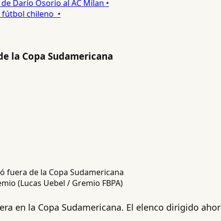
 Darío Osorio al AC Milan •
tbol chileno •
 de la Copa Sudamericana
emio (Lucas Uebel / Gremio FBPA)
era en la Copa Sudamericana. El elenco dirigido ahor