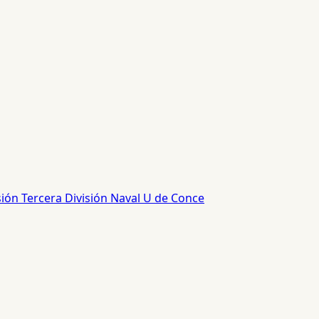
sión
Tercera División
Naval
U de Conce