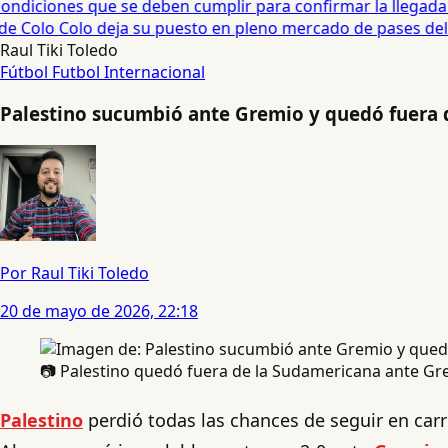
diciones que se deben cumplir para confirmar la llegada de
e Colo Colo deja su puesto en pleno mercado de pases del fú
Raul Tiki Toledo
Fútbol
Futbol Internacional
Palestino sucumbió ante Gremio y quedó fuera
Por Raul Tiki Toledo
20 de mayo de 2026, 22:18
📷 Palestino quedó fuera de la Sudamericana ante Gr
Palestino
perdió todas las chances de seguir en carr