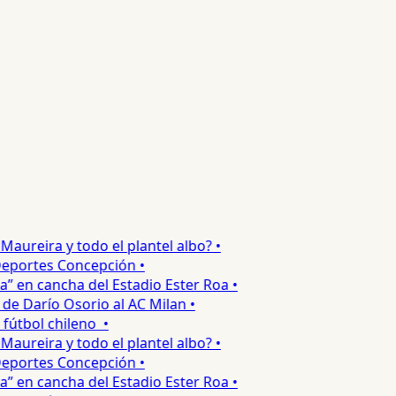
ureira y todo el plantel albo? •
portes Concepción •
 en cancha del Estadio Ester Roa •
 Darío Osorio al AC Milan •
tbol chileno •
ureira y todo el plantel albo? •
portes Concepción •
 en cancha del Estadio Ester Roa •