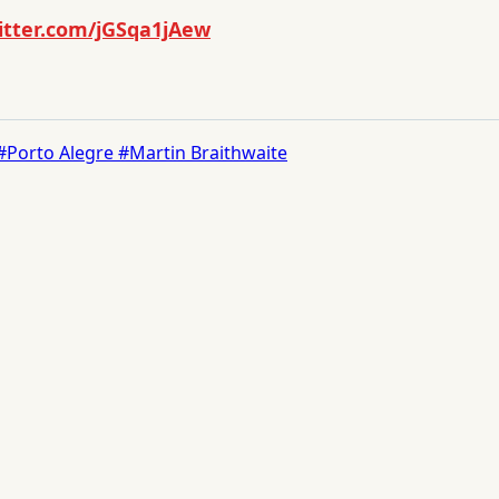
witter.com/jGSqa1jAew
#Porto Alegre
#Martin Braithwaite