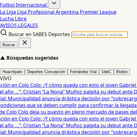
Futbol Internacional
La Liga
Liga Profesional Argentina
Premier League
Lucha Libre
AVISOS LEGALES
Buscar en SABES Deportes
Buscar
▲
Búsquedas sugeridas
Huachipato
Deportes Concepción
Fernández Vial
UdeC
Biobío
VIVO
ón en Colo Colo: ¿Y cómo queda con esto el joven Gabriel Ma
 año …”: Cristian “La Nona” Muñoz palpita su debut ante De
: Municipalidad anuncia drástica decisión por “sobrecarga”
diciones que se deben cumplir para confirmar la llegada de
e Colo Colo deja su puesto en pleno mercado de pases del fú
ón en Colo Colo: ¿Y cómo queda con esto el joven Gabriel Ma
 año …”: Cristian “La Nona” Muñoz palpita su debut ante De
: Municipalidad anuncia drástica decisión por “sobrecarga”