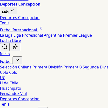
Deportes Concepción
Más
Deportes Concepción
Tenis
Futbol Internacional
La Liga
Liga Profesional Argentina
Premier League
Lucha Libre
Inicio
Fútbol
Selección Chilena
Primera División
Primera B
Segunda Divi
Colo Colo
UC
U de Chile
Huachipato
Fernández Vial
Deportes Concepción
Tenis