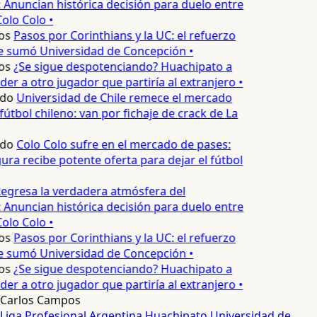
 Anuncian histórica decisión para duelo entre
olo Colo •
os
Pasos por Corinthians y la UC: el refuerzo
e sumó Universidad de Concepción •
os
¿Se sigue despotenciando? Huachipato a
er a otro jugador que partiría al extranjero •
edo
Universidad de Chile remece el mercado
fútbol chileno: van por fichaje de crack de La
edo
Colo Colo sufre en el mercado de pases:
ura recibe potente oferta para dejar el fútbol
egresa la verdadera atmósfera del
 Anuncian histórica decisión para duelo entre
olo Colo •
os
Pasos por Corinthians y la UC: el refuerzo
e sumó Universidad de Concepción •
os
¿Se sigue despotenciando? Huachipato a
er a otro jugador que partiría al extranjero •
Carlos Campos
Liga Profesional Argentina
Huachipato
Universidad de