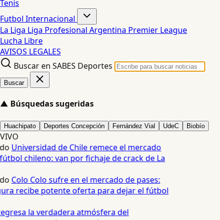
Tenis
Futbol Internacional
La Liga
Liga Profesional Argentina
Premier League
Lucha Libre
AVISOS LEGALES
Buscar en SABES Deportes
Buscar
▲
Búsquedas sugeridas
Huachipato
Deportes Concepción
Fernández Vial
UdeC
Biobío
VIVO
edo
Universidad de Chile remece el mercado
fútbol chileno: van por fichaje de crack de La
edo
Colo Colo sufre en el mercado de pases:
ura recibe potente oferta para dejar el fútbol
egresa la verdadera atmósfera del