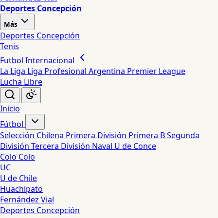
Deportes Concepción
Más
Deportes Concepción
Tenis
Futbol Internacional
La Liga
Liga Profesional Argentina
Premier League
Lucha Libre
Inicio
Fútbol
Selección Chilena
Primera División
Primera B
Segunda
División
Tercera División
Naval
U de Conce
Colo Colo
UC
U de Chile
Huachipato
Fernández Vial
Deportes Concepción