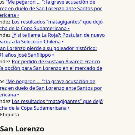
os
“Me pegaron … “: la grave acusación de
rez en duelo de San Lorenzo ante Santos por
icana •
ndez
Los resultados “matagigantes” que dejó
cha de la Copa Sudamericana •
ndez
¿Y si te llama La Roja?: Postulan de nuevo
arez a la Selección Chilena •
an Lorenzo pierde a su goleador histórico:
91 años José Sanfilippo •
ndez
Por pedido de Gustavo Álvarez: Franco
ía opción para San Lorenzo en el mercado de
os
“Me pegaron … “: la grave acusación de
rez en duelo de San Lorenzo ante Santos por
icana •
ndez
Los resultados “matagigantes” que dejó
cha de la Copa Sudamericana •
Etiqueta
San Lorenzo