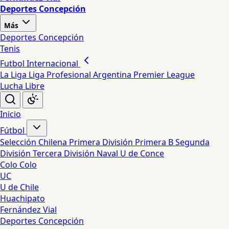
Deportes Concepción
Más
Deportes Concepción
Tenis
Futbol Internacional
La Liga
Liga Profesional Argentina
Premier League
Lucha Libre
Inicio
Fútbol
Selección Chilena
Primera División
Primera B
Segunda
División
Tercera División
Naval
U de Conce
Colo Colo
UC
U de Chile
Huachipato
Fernández Vial
Deportes Concepción