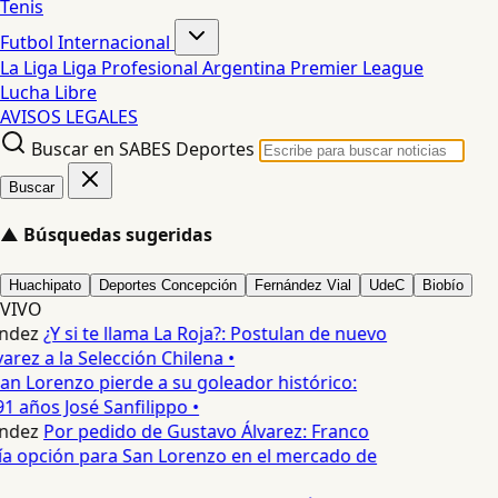
Tenis
Futbol Internacional
La Liga
Liga Profesional Argentina
Premier League
Lucha Libre
AVISOS LEGALES
Buscar en SABES Deportes
Buscar
▲
Búsquedas sugeridas
Huachipato
Deportes Concepción
Fernández Vial
UdeC
Biobío
VIVO
ndez
¿Y si te llama La Roja?: Postulan de nuevo
arez a la Selección Chilena •
an Lorenzo pierde a su goleador histórico:
91 años José Sanfilippo •
ndez
Por pedido de Gustavo Álvarez: Franco
ía opción para San Lorenzo en el mercado de