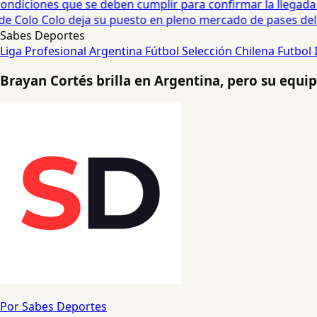
diciones que se deben cumplir para confirmar la llegada de
e Colo Colo deja su puesto en pleno mercado de pases del fú
Sabes Deportes
Liga Profesional Argentina
Fútbol
Selección Chilena
Futbol 
Brayan Cortés brilla en Argentina, pero su equi
Por Sabes Deportes