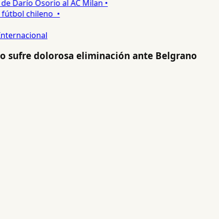
 Darío Osorio al AC Milan •
tbol chileno •
Internacional
po sufre dolorosa eliminación ante Belgrano