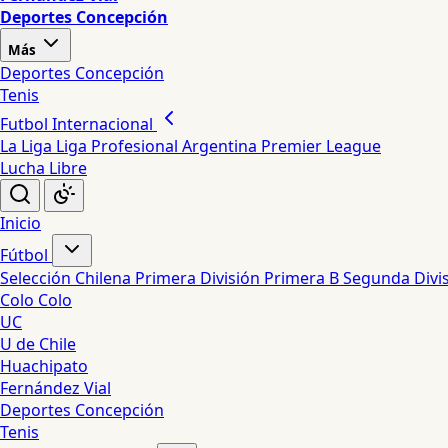
Deportes Concepción
Más
Deportes Concepción
Tenis
Futbol Internacional
La Liga
Liga Profesional Argentina
Premier League
Lucha Libre
Inicio
Fútbol
Selección Chilena
Primera División
Primera B
Segunda Divi
Colo Colo
UC
U de Chile
Huachipato
Fernández Vial
Deportes Concepción
Tenis