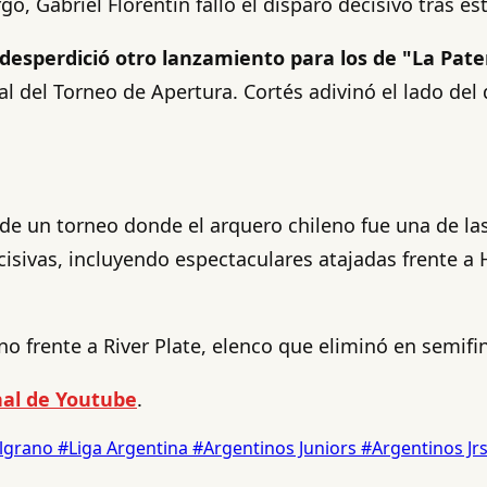
o, Gabriel Florentín falló el disparo decisivo tras es
desperdició otro lanzamiento para los de "La Pate
nal del Torneo de Apertura. Cortés adivinó el lado del
de un torneo donde el arquero chileno fue una de las
isivas, incluyendo espectaculares atajadas frente 
no frente a River Plate, elenco que eliminó en semifin
nal de Youtube
.
lgrano
#Liga Argentina
#Argentinos Juniors
#Argentinos Jr