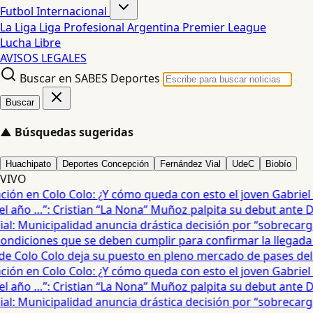
Futbol Internacional
La Liga
Liga Profesional Argentina
Premier League
Lucha Libre
AVISOS LEGALES
Buscar en SABES Deportes
Buscar
▲
Búsquedas sugeridas
Huachipato
Deportes Concepción
Fernández Vial
UdeC
Biobío
VIVO
ón en Colo Colo: ¿Y cómo queda con esto el joven Gabriel Ma
año …”: Cristian “La Nona” Muñoz palpita su debut ante De
: Municipalidad anuncia drástica decisión por “sobrecarga”
diciones que se deben cumplir para confirmar la llegada de
e Colo Colo deja su puesto en pleno mercado de pases del fú
ón en Colo Colo: ¿Y cómo queda con esto el joven Gabriel Ma
año …”: Cristian “La Nona” Muñoz palpita su debut ante De
: Municipalidad anuncia drástica decisión por “sobrecarga”