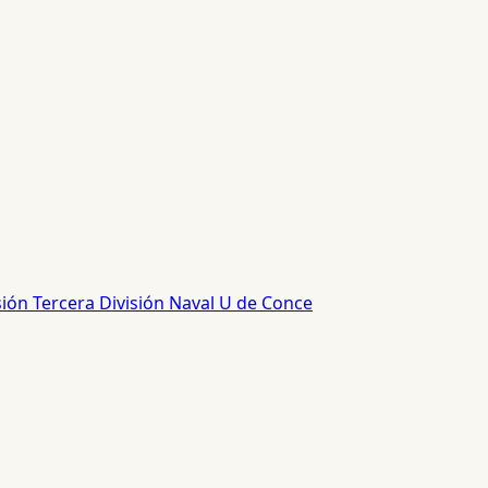
sión
Tercera División
Naval
U de Conce