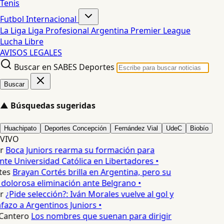
Tenis
Futbol Internacional
La Liga
Liga Profesional Argentina
Premier League
Lucha Libre
AVISOS LEGALES
Buscar en SABES Deportes
Buscar
▲
Búsquedas sugeridas
Huachipato
Deportes Concepción
Fernández Vial
UdeC
Biobío
VIVO
r
Boca Juniors rearma su formación para
nte Universidad Católica en Libertadores •
tes
Brayan Cortés brilla en Argentina, pero su
dolorosa eliminación ante Belgrano •
r
¿Pide selección?: Iván Morales vuelve al gol y
nfazo a Argentinos Juniors •
Cantero
Los nombres que suenan para dirigir