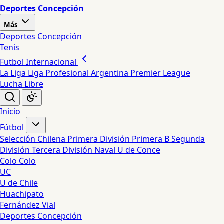
Deportes Concepción
Más
Deportes Concepción
Tenis
Futbol Internacional
La Liga
Liga Profesional Argentina
Premier League
Lucha Libre
Inicio
Fútbol
Selección Chilena
Primera División
Primera B
Segunda
División
Tercera División
Naval
U de Conce
Colo Colo
UC
U de Chile
Huachipato
Fernández Vial
Deportes Concepción