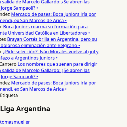
a salida de Marcelo Gallardo: ¿Se abren las
Jorge Sampaoli? •
ndez
Mercado de pases: Boca Juniors iría por
endi, ex San Marcos de Arica •
r
Boca Juniors rearma su formación para
nte Universidad Católica en Libertadores •
tes
Brayan Cortés brilla en Argentina, pero su
dolorosa eliminación ante Belgrano •
r
¿Pide selección?: Iván Morales vuelve al gol y
nfazo a Argentinos Juniors •
Cantero
Los nombres que suenan para dirigir
a salida de Marcelo Gallardo: ¿Se abren las
Jorge Sampaoli? •
ndez
Mercado de pases: Boca Juniors iría por
endi, ex San Marcos de Arica •
Etiqueta
Liga Argentina
tomasmueller