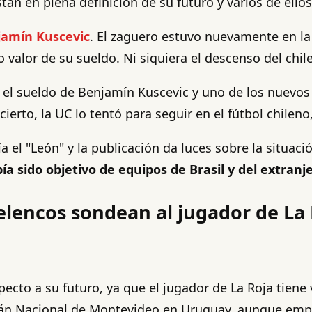
tán en plena definición de su futuro y varios de ellos
jamín Kuscevic
. El zaguero estuvo nuevamente en la 
 valor de su sueldo. Ni siquiera el descenso del chile
r el sueldo de Benjamín Kuscevic y uno de los nuevos
ierto, la UC lo tentó para seguir en el fútbol chileno
a el "León" y la publicación da luces sobre la situac
a sido objetivo de equipos de Brasil y del extran
elencos sondean al jugador de La
cto a su futuro, ya que el jugador de La Roja tiene v
stán Nacional de Montevideo en Uruguay, aunque empe