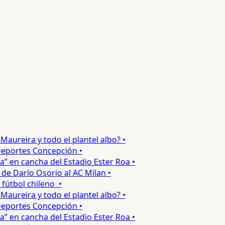
ureira y todo el plantel albo? •
portes Concepción •
 en cancha del Estadio Ester Roa •
 Darío Osorio al AC Milan •
tbol chileno •
ureira y todo el plantel albo? •
portes Concepción •
 en cancha del Estadio Ester Roa •