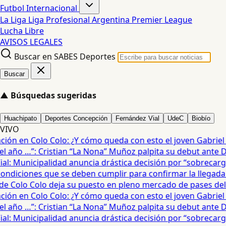
Futbol Internacional
La Liga
Liga Profesional Argentina
Premier League
Lucha Libre
AVISOS LEGALES
Buscar en SABES Deportes
Buscar
▲
Búsquedas sugeridas
Huachipato
Deportes Concepción
Fernández Vial
UdeC
Biobío
VIVO
ón en Colo Colo: ¿Y cómo queda con esto el joven Gabriel Ma
 año …”: Cristian “La Nona” Muñoz palpita su debut ante De
: Municipalidad anuncia drástica decisión por “sobrecarga”
diciones que se deben cumplir para confirmar la llegada de
e Colo Colo deja su puesto en pleno mercado de pases del fú
ón en Colo Colo: ¿Y cómo queda con esto el joven Gabriel Ma
 año …”: Cristian “La Nona” Muñoz palpita su debut ante De
: Municipalidad anuncia drástica decisión por “sobrecarga”