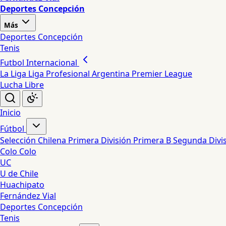
Deportes Concepción
Más
Deportes Concepción
Tenis
Futbol Internacional
La Liga
Liga Profesional Argentina
Premier League
Lucha Libre
Inicio
Fútbol
Selección Chilena
Primera División
Primera B
Segunda Divi
Colo Colo
UC
U de Chile
Huachipato
Fernández Vial
Deportes Concepción
Tenis