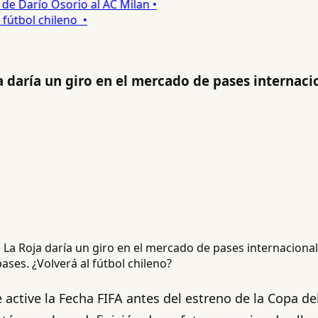
 Darío Osorio al AC Milan •
tbol chileno •
a daría un giro en el mercado de pases internaci
ases. ¿Volverá al fútbol chileno?
 active la Fecha FIFA antes del estreno de la Copa d