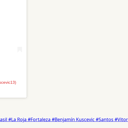
scevic13)
asil
#La Roja
#Fortaleza
#Benjamín Kuscevic
#Santos
#Vitor