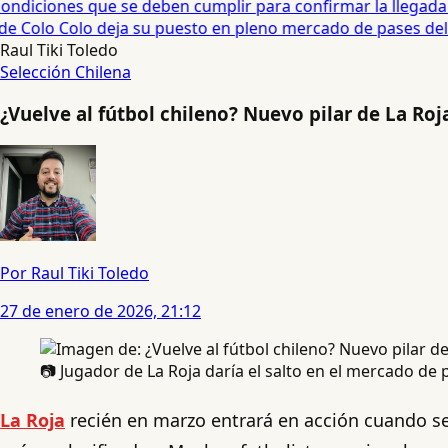
diciones que se deben cumplir para confirmar la llegada de
e Colo Colo deja su puesto en pleno mercado de pases del fú
Raul Tiki Toledo
Selección Chilena
¿Vuelve al fútbol chileno? Nuevo pilar de La Roj
Por Raul Tiki Toledo
27 de enero de 2026, 21:12
📷 Jugador de La Roja daría el salto en el mercado de p
La Roja
recién en marzo entrará en acción cuando se