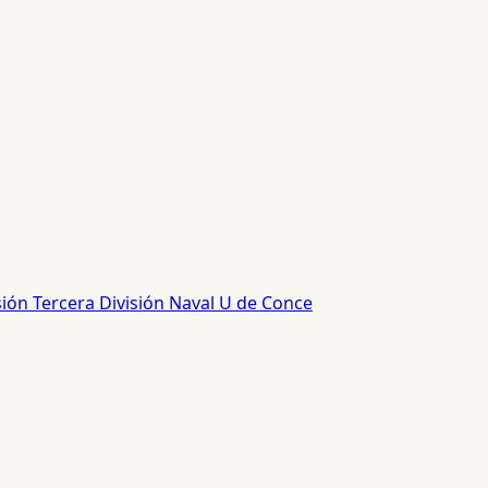
sión
Tercera División
Naval
U de Conce