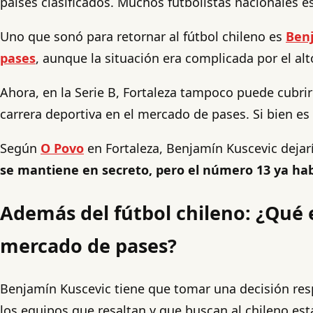
países clasificados. Muchos futbolistas nacionales es
Uno que sonó para retornar al fútbol chileno es
Ben
pases
, aunque la situación era complicada por el alto
Ahora, en la Serie B, Fortaleza tampoco puede cubri
carrera deportiva en el mercado de pases. Si bien es c
Según
O Povo
en Fortaleza, Benjamín Kuscevic dejarí
se mantiene en secreto, pero el número 13 ya habí
Además del fútbol chileno: ¿Qué 
mercado de pases?
Benjamín Kuscevic tiene que tomar una decisión respe
los equipos que resaltan y que buscan al chileno e