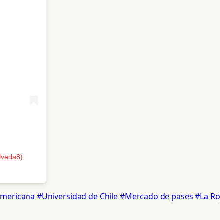
lveda8)
americana
#Universidad de Chile
#Mercado de pases
#La Ro