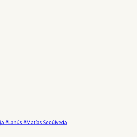
ja
#Lanús
#Matías Sepúlveda