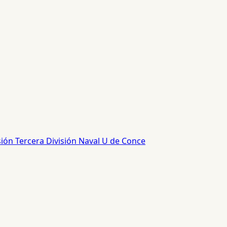
sión
Tercera División
Naval
U de Conce