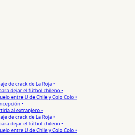
e de crack de La Roja •
 dejar el fútbol chileno •
o entre U de Chile y Colo Colo •
epción •
a al extranjero •
e de crack de La Roja •
 dejar el fútbol chileno •
o entre U de Chile y Colo Colo •