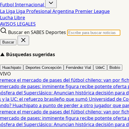
Futbol Internacional
La Liga
Liga Profesional Argentina
Premier League
Lucha Libre
AVISOS LEGALES
Buscar en SABES Deportes
Buscar
▲
Búsquedas sugeridas
Huachipato
Deportes Concepción
Fernández Vial
UdeC
Biobío
VIVO
mece el mercado de pases del fútbol chileno: van por fichaj
ercado de pases: inminente figura recibe potente oferta para
era del Superclásico: Anuncian histórica decisión para duel
 la UC: el refuerzo brasileño que sumó Universidad de Conc
o? Huachipato a punto de perder a otro jugador que partirí
mece el mercado de pases del fútbol chileno: van por fichaj
ercado de pases: inminente figura recibe potente oferta para
era del Superclásico: Anuncian histórica decisión para duel