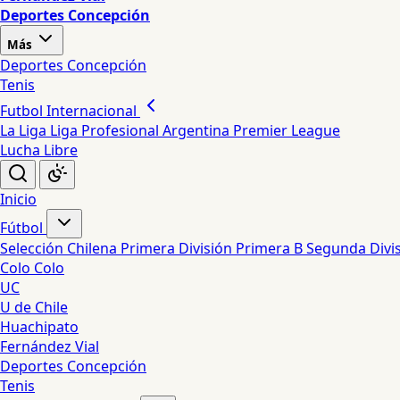
Deportes Concepción
Más
Deportes Concepción
Tenis
Futbol Internacional
La Liga
Liga Profesional Argentina
Premier League
Lucha Libre
Inicio
Fútbol
Selección Chilena
Primera División
Primera B
Segunda Divi
Colo Colo
UC
U de Chile
Huachipato
Fernández Vial
Deportes Concepción
Tenis